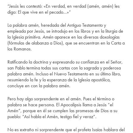
“Jesús les contestó: «En verdad, en verdad (
amén, amén
) les
digo: El que vive en el pecado…»”
La palabra
amén
, heredada del Antiguo Testamento y
empleada por Jesús, se introdujo en los libros y en la liturgia de
la Iglesia primitiva.
Amén
aparece en las diversas doxologías
(fórmulas de alabanza a Dios), que se encuentran en la Carta a
los Romanos.
Ratificando la doctrina y expresando su confianza en el Señor,
san Pablo termina todas sus cartas con la sagrada y poderosa
palabra
amén
. Incluso el Nuevo Testamento en su último libro,
resumiendo la fe y la esperanza de la Iglesia apostólica,
concluye en con la palabra
amén
.
Pero hay algo sorprendente en el
amén
. Pues el término o
palabra se hace persona. El Apocalipsis llama a Jesús “el
Amén”, porque en él se cumplen las promesas de Dios a su
pueblo: “Así habla el Amén, testigo fiel y veraz”.
No es extraño ni sorprendente que el profeta Isaías hablara del