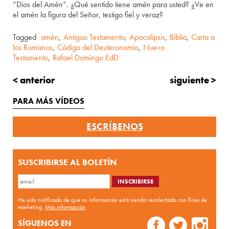
“Dios del Amén”. ¿Qué sentido tiene
amén
para usted? ¿Ve en
el
amén
la figura del Señor, testigo fiel y veraz?
Tagged
amén
,
Antiguo Testamento
,
Apocalipsis
,
Biblia
,
Carta a
los Romanos
,
Código del Deuteronomio
,
Nuevo
Testamento
,
Rafael Domingo EdD
< anterior
siguiente >
PARA MÁS VÍDEOS
ESCRÍBENOS
SUSCRIBIRSE AL BOLETÍN
He sido notificado de que mi información está siendo recolectada con fines de
marketing.
Más información
SÍGUENOS EN