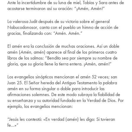
Ante la incertidumbre de su luna de miel, Tobías y Sara antes de
acostarse terminaron así su oración: “¡Amén, Amén!”
La valerosa Judit después de su victoria sobre el general
Nabucodonosor, canta con el pueblo un himno de acción de
gracias, finalizando con: “Amén. Amén.”
El
amén
era la conclusión de muchas oraciones. Así un doble
amén (
Amén, amén
) aparece al final de los primeros cuatro
libros de los salmos: “Bendito sea por siempre su nombre de
gloria, que su gloria llene la tierra entera. ¡Amén, amén!”
Los evangelios sinópticos mencionan el
amén
52 veces; san
Juan 25. El Señor hereda del Antiguo Testamento la palabra
amén
en su forma singular o doble para introducir las
afirmaciones solemnes. De este modo subraya la fiabilidad de
su enseñanza y su autoridad fundada en la Verdad de Dios. Por
ejemplo, los evangelios mencionan:
“Jesús les contestó: «En verdad (
amén
) les digo: Si tuvieran
fe…»”