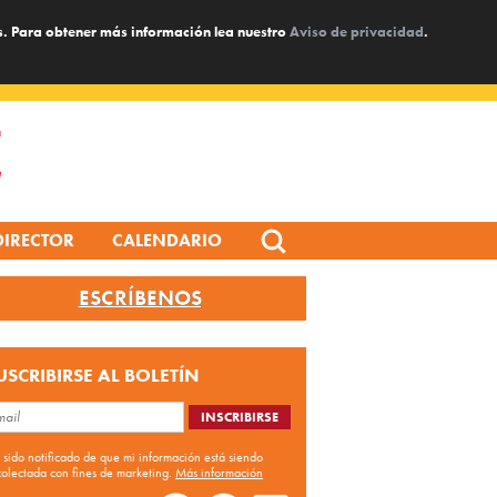
s. Para obtener más información lea nuestro
Aviso de privacidad
.
Search
DIRECTOR
CALENDARIO
for:
ESCRÍBENOS
USCRIBIRSE AL BOLETÍN
 sido notificado de que mi información está siendo
colectada con fines de marketing.
Más información