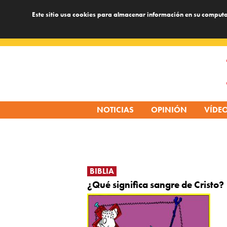
Este sitio usa cookies para almacenar información en su computa
Skip
to
content
NOTICIAS
OPINIÓN
VÍDE
BIBLIA
¿Qué significa sangre de Cristo?