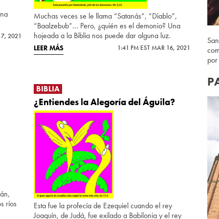
una
Muchas veces se le llama “Satanás”, “Diablo”,
“Baalzebub”… Pero, ¿quién es el demonio? Una
hojeada a la Biblia nos puede dar alguna luz.
7, 2021
San
LEER MÁS
1:41 PM EST MAR 16, 2021
com
por
P
BIBLIA
¿Entiendes la Alegoría del Águila?
án,
s ríos
Esta fue la profecía de Ezequiel cuando el rey
Joaquín, de Judá, fue exilado a Babilonia y el rey