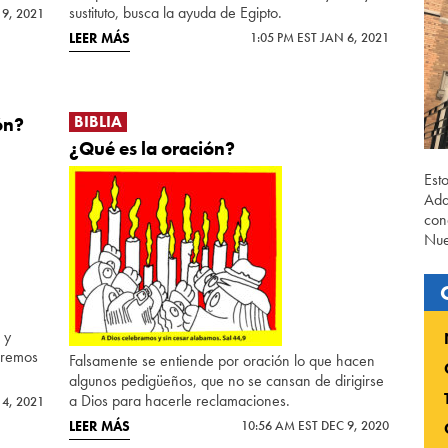
sustituto, busca la ayuda de Egipto.
19, 2021
LEER MÁS
1:05 PM EST JAN 6, 2021
BIBLIA
ón?
¿Qué es la oración?
Est
Ada
con
Nue
 y
taremos
Falsamente se entiende por oración lo que hacen
algunos pedigüeños, que no se cansan de dirigirse
a Dios para hacerle reclamaciones.
 4, 2021
LEER MÁS
10:56 AM EST DEC 9, 2020