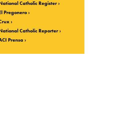
National Catholic Register
El Pregonero
Crux
National Catholic Reporter
ACI Prensa