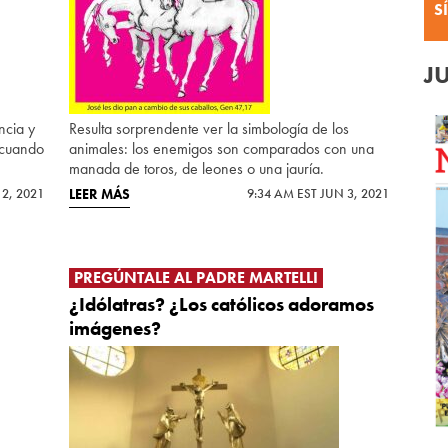
S
J
ncia y
Resulta sorprendente ver la simbología de los
e cuando
animales: los enemigos son comparados con una
manada de toros, de leones o una jauría.
 2, 2021
LEER MÁS
9:34 AM EST JUN 3, 2021
PREGÚNTALE AL PADRE MARTELLI
¿Idólatras? ¿Los católicos adoramos
imágenes?