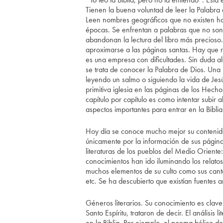
Tienen la buena voluntad de leer la Palabra
Leen nombres geográficos que no existen ho
épocas. Se enfrentan a palabras que no son p
abandonan la lectura del libro más precioso
aproximarse a las páginas santas. Hay que re
es una empresa con dificultades. Sin duda a
se trata de conocer la Palabra de Dios. Un
leyendo un salmo o siguiendo la vida de Jesú
primitiva iglesia en las páginas de los Hec
capítulo por capítulo es como intentar subir
aspectos importantes para entrar en la Biblia:
Hoy día se conoce mucho mejor su contenido 
únicamente por la información de sus página
literaturas de los pueblos del Medio Oriente:
conocimientos han ido iluminando los relatos
muchos elementos de su culto como sus canto
etc. Se ha descubierto que existían fuentes a
Géneros literarios. Su conocimiento es clav
Santo Espíritu, trataron de decir. El análisis 
en la Biblia. Por ejemplo, el poema bélico d