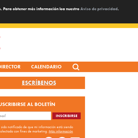
s. Para obtener más información lea nuestro
Aviso de privacidad
.
Search
DIRECTOR
CALENDARIO
for:
ESCRÍBENOS
USCRIBIRSE AL BOLETÍN
 sido notificado de que mi información está siendo
colectada con fines de marketing.
Más información