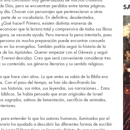
S
 de Dios, pero se encuentran perdidos entre tantas páginas.
y día. Chocan con personajes que pertenecieron a otras
arte de su vocabulario. En definitiva, desalentados,
. ¿Qué hacer? Primero, existen distintas maneras de
conocer que la lectura total y comprensiva de todos sus libros
lguna, se necesita ayuda. Pero merece la pena intentarlo, pues
a persona sin mucha preparación puede encontrar consuelo
s en los evangelios. También podría seguir la historia de la
hos de los Apóstoles. Querer empezar con el Génesis y seguir
 al Everest descalzo. Creo que será conveniente considerar tres
 su contenido, sus géneros literarios y su sentido religioso.
que hace cien años. Lo que antes se sabía de la Biblia era
s. Con el paso del tiempo, se han ido descifrando las
 sus historias, sus mitos, sus leyendas, sus narraciones… Estos
 bíblicos. Se había pensado que eran originales de Israel
s sagrados, salmos de lamentación, sacrificio de animales,
nteriores.
e para entender lo que los autores humanos, iluminados por el
literario ha ayudado a descubrir las diferentes formas de escribir
e la jueza Débora tiene un lenguaje distinto de una curación