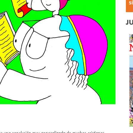
S
J
a es una conclusión muy generalizada de muchos cristianos.