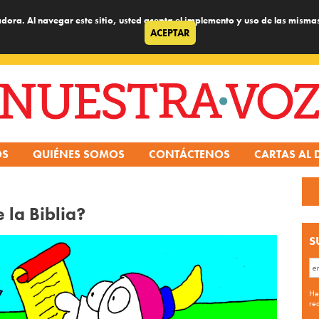
dora. Al navegar este sitio, usted acepta el implemento y uso de las misma
ACEPTAR
OS
QUIÉNES SOMOS
CONTÁCTENOS
CARTAS AL 
 la Biblia?
S
He
re