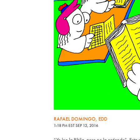
RAFAEL DOMINGO, EDD
1:18 PM EST SEP 12, 2016
“Yo leo la Biblia, pero no la entiendo”. Est