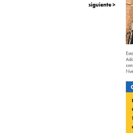
siguiente >
Est
Ada
con
Nue