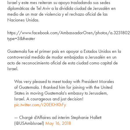
Israel y este mes reiteran su apoyo trasladando sus sedes
diplomáticas de Tel Aviv a la dividida ciudad de Jerusalén en
medio de un mar de violencia y el rechazo oficial de las
Naciones Unidas.
https://www.facebook.com/AmbassadorOren/photos/a.32318
type=3&theater
Guatemala fue el primer país en apoyar a Estados Unidos en la
controversial medida de mudar embajadas a Jerusalén en un
acto de reconocimiento oficial de esta ciudad como capital de
Israel.
Was very pleased to meet today with President Morales
of Guatemala. I thanked him for joining with the United
States in moving Guatemala's embassy to Jerusalem,
Israel. A courageous and just decision!
pic.twitter.com/r20EKHKhFy
— Chargé d’Affaires ad interim Stephanie Hallett
(@USAmbIsrael)
May 16, 2018