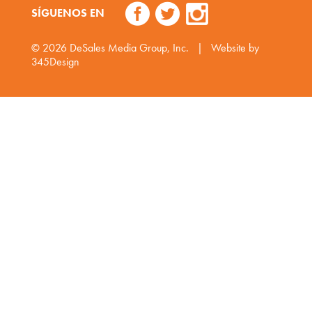
SÍGUENOS EN
© 2026
DeSales Media Group, Inc.
|
Website by
345Design