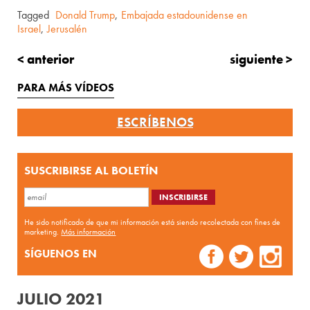
Tagged
Donald Trump
,
Embajada estadounidense en
Israel
,
Jerusalén
< anterior
siguiente >
PARA MÁS VÍDEOS
ESCRÍBENOS
SUSCRIBIRSE AL BOLETÍN
He sido notificado de que mi información está siendo recolectada con fines de
marketing.
Más información
SÍGUENOS EN
JULIO 2021