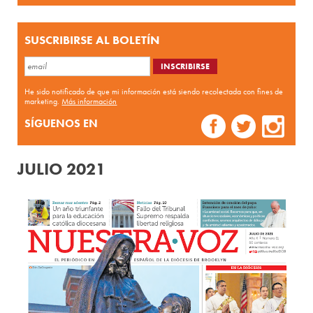
SUSCRIBIRSE AL BOLETÍN
He sido notificado de que mi información está siendo recolectada con fines de
marketing.
Más información
SÍGUENOS EN
JULIO 2021