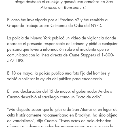
alega destrozó el crucifijo y quemó una bandera en San
Atanasio, en Bensonhurst.
El caso fue investigado por el Precinto 62 y fue remitido al
Grupo de Trabajo sobre Crímenes de Odio del NYPD.
La policía de Nueva York publicó un video de vigilancia donde
aparece el presunto responsable del crimen y pidió a cualquier
persona que tuviera información sobre el incidente que se
comunicara con la línea directa de
Crime Stoppers
al 1-800-
577-TIPS.
El 18 de mayo, la policía publicó una foto fija del hombre y
volvió a solicitar la ayuda del público para encontrarlo.
En una declaración del 15 de mayo, el gobernador Andrew
Cuomo describió el sacrilegio como un “acto de odio”.
“Me disgusta saber que la iglesia de San Atanasio, un lugar de
culto históricamente italoamericano en Brooklyn, ha sido objeto
de vandalismo”, dijo Cuomo. “Estos actos de odio deberían
ofender e indignar a todos los neoyorquinos, y quiero que la