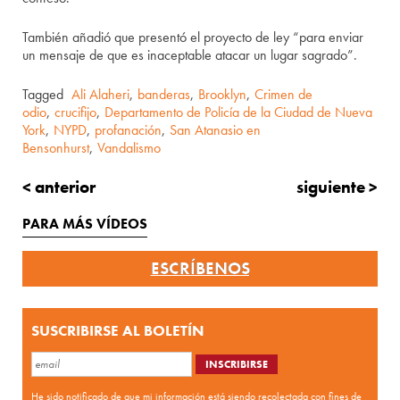
También añadió que presentó el proyecto de ley “para enviar
un mensaje de que es inaceptable atacar un lugar sagrado”.
Tagged
Ali Alaheri
,
banderas
,
Brooklyn
,
Crimen de
odio
,
crucifijo
,
Departamento de Policía de la Ciudad de Nueva
York
,
NYPD
,
profanación
,
San Atanasio en
Bensonhurst
,
Vandalismo
< anterior
siguiente >
PARA MÁS VÍDEOS
ESCRÍBENOS
SUSCRIBIRSE AL BOLETÍN
He sido notificado de que mi información está siendo recolectada con fines de