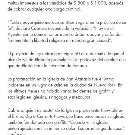
multas impuestas a los vándalos de $ 500 a $ 1,000, además
de cobrar cualquier otro cargo criminal.
“Todo neoyorquino merece sentirse seguro en la práctica de su
fe”, declaró Cabrera después de la votación. “Hoy en el
Ayuntamiento demostramos nuestro deber apoyar y defender
firmemente la libertad religiosa en nuestra gran ciudad”.
El proyecto de ley entraría en vigor 60 días después de que el
alcalde Bill de Blasio lo promulgue. Un portavoz del alcalde dijo
que de Blasio tiene la intención de firmarlo.
La profanación en la iglesia de San Atanasio fue el último
incidente en un lugar de culto en la ciudad de Nueva York. En
los últimos meses ha habido varios incidentes de graffiti y
sacrilegio en iglesias, sinagogas y mezquitas.
Cabrera, quien es pastor de la Iglesia protestante
New Life
en
el Bronx, dijo a
Currents News
que hace unos meses su iglesia
también fue dañada con graffiti. “Cuando vi mi iglesia
pintarrajeada sentí un inmenso dolor. Esa es mi segunda casa”,
confesó.