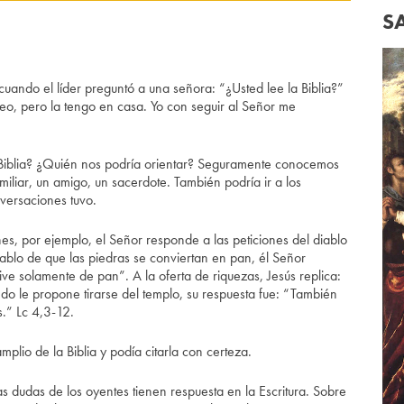
S
el líder preguntó a una señora: “¿Usted lee la Biblia?”
leo, pero la tengo en casa. Yo con seguir al Señor me
la Biblia? ¿Quién nos podría orientar? Seguramente conocemos
miliar, un amigo, un sacerdote. También podría ir a los
nversaciones tuvo.
nes, por ejemplo, el Señor responde a las peticiones del diablo
 diablo de que las piedras se conviertan en pan, él Señor
ve solamente de pan”. A la oferta de riquezas, Jesús replica:
ndo le propone tirarse del templo, su respuesta fue: “También
os.” Lc 4,3-12.
plio de la Biblia y podía citarla con certeza.
las dudas de los oyentes tienen respuesta en la Escritura. Sobre