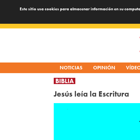
Este sitio usa cookies para almacenar información en su computa
Skip
to
content
NOTICIAS
OPINIÓN
VÍDE
BIBLIA
Jesús leía la Escritura