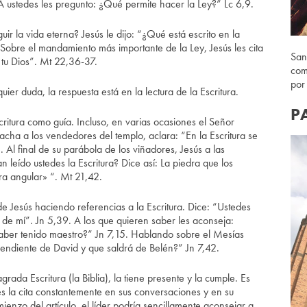
 “A ustedes les pregunto: ¿Qué permite hacer la Ley?” Lc 6,9.
 la vida eterna? Jesús le dijo: “¿Qué está escrito en la
Sobre el mandamiento más importante de la Ley, Jesús les cita
San
r tu Dios”. Mt 22,36-37.
com
por
quier duda, la respuesta está en la lectura de la Escritura.
P
critura como guía. Incluso, en varias ocasiones el Señor
cha a los vendedores del templo, aclara: “En la Escritura se
Al final de su parábola de los viñadores, Jesús a las
n leído ustedes la Escritura? Dice así: La piedra que los
dra angular» “. Mt 21,42.
e Jesús haciendo referencias a la Escritura. Dice: “Ustedes
o de mí”. Jn 5,39. A los que quieren saber les aconseja:
aber tenido maestro?” Jn 7,15. Hablando sobre el Mesías
endiente de David y que saldrá de Belén?” Jn 7,42.
ada Escritura (la Biblia), la tiene presente y la cumple. Es
es la cita constantemente en sus conversaciones y en su
enzo del artículo, el líder podría sencillamente aconsejar a