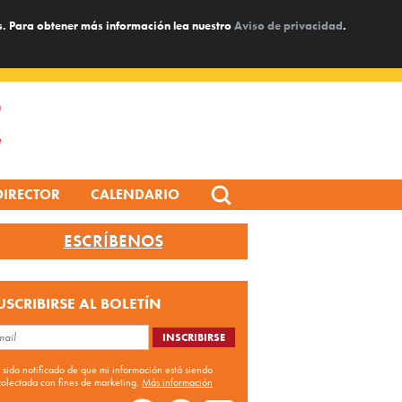
s. Para obtener más información lea nuestro
Aviso de privacidad
.
Search
DIRECTOR
CALENDARIO
for:
ESCRÍBENOS
USCRIBIRSE AL BOLETÍN
 sido notificado de que mi información está siendo
colectada con fines de marketing.
Más información