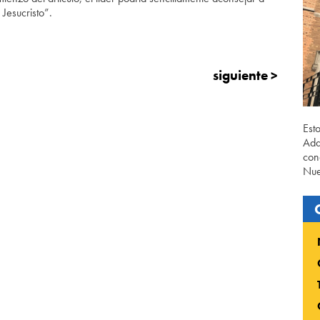
 Jesucristo”.
siguiente >
Est
Ada
con
Nue