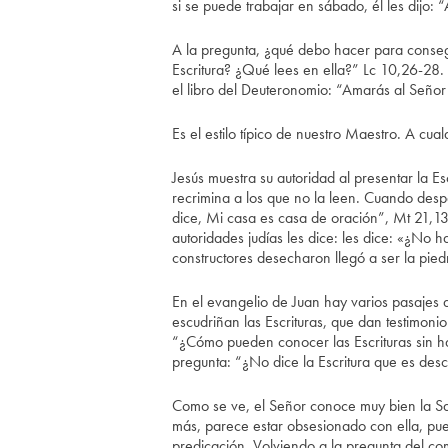
si se puede trabajar en sábado, él les dijo:
A la pregunta, ¿qué debo hacer para conseguir
Escritura? ¿Qué lees en ella?” Lc 10,26-28. 
el libro del Deuteronomio: “Amarás al Seño
Es el estilo típico de nuestro Maestro. A cual
Jesús muestra su autoridad al presentar la Es
recrimina a los que no la leen. Cuando despa
dice, Mi casa es casa de oración”, Mt 21,13. 
autoridades judías les dice: les dice: «¿No ha
constructores desecharon llegó a ser la pie
En el evangelio de Juan hay varios pasajes d
escudriñan las Escrituras, que dan testimoni
“¿Cómo pueden conocer las Escrituras sin h
pregunta: “¿No dice la Escritura que es desc
Como se ve, el Señor conoce muy bien la Sagr
más, parece estar obsesionado con ella, pu
predicación. Volviendo a la pregunta del comi