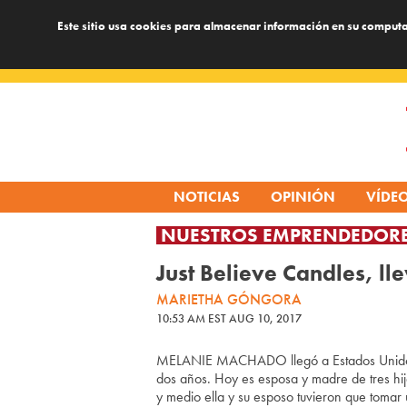
Este sitio usa cookies para almacenar información en su computa
Skip
to
content
NOTICIAS
OPINIÓN
VÍDE
NUESTROS EMPRENDEDOR
Just Believe Candles, l
MARIETHA GÓNGORA
10:53 AM EST AUG 10, 2017
MELANIE MACHADO llegó a Estados Unidos d
dos años. Hoy es esposa y madre de tres hija
y medio ella y su esposo tuvieron que tomar 