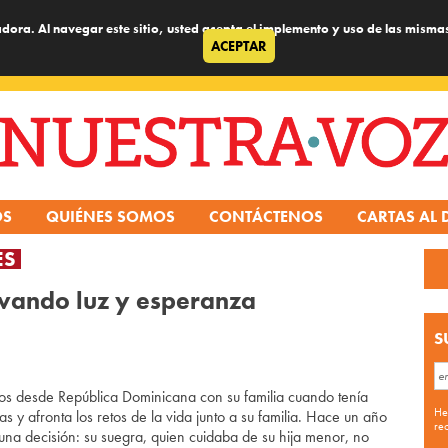
dora. Al navegar este sitio, usted acepta el implemento y uso de las misma
ACEPTAR
OS
QUIÉNES SOMOS
CONTÁCTENOS
CARTAS AL 
ES
levando luz y esperanza
S
esde República Dominicana con su familia cuando tenía
He
s y afronta los retos de la vida junto a su familia. Hace un año
re
una decisión: su suegra, quien cuidaba de su hija menor, no