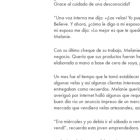
Grace al cuidado de una desconocida?
“Una voz interna me dijo: «¡Las velas! Yo pu
Believe. Y ahora, ¿cómo le digo a mi espos
mi esposo me dijo: «Lo mejor es que te quede
Melanie.
Con su último cheque de su trabajo, Melanie
negocio. Quería que sus productos fueran 
elaborada a mano a base de cera de soya, pa
Un mes fue el tiempo que le tomó establecer
algunas velas y así algunas clientas intere
entregaban como recuerdos. Melanie querí
averiguó por internet halló algunos que requ
buen día vio un anuncio impreso de un merca
mercado que vendiera velas artesanales, asi
“Era miércoles y yo debía ir el sábado a ven
vendí”, recuerda esta joven emprendedora.