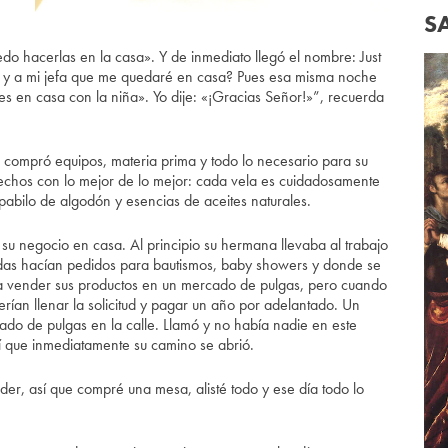
S
edo hacerlas en la casa». Y de inmediato llegó el nombre: Just
o y a mi jefa que me quedaré en casa? Pues esa misma noche
s en casa con la niña». Yo dije: «¡Gracias Señor!»”, recuerda
 compró equipos, materia prima y todo lo necesario para su
hechos con lo mejor de lo mejor: cada vela es cuidadosamente
bilo de algodón y esencias de aceites naturales.
 su negocio en casa. Al principio su hermana llevaba al trabajo
sadas hacían pedidos para bautismos, baby showers y donde se
a vender sus productos en un mercado de pulgas, pero cuando
erían llenar la solicitud y pagar un año por adelantado. Un
do de pulgas en la calle. Llamó y no había nadie en este
́ que inmediatamente su camino se abrió.
der, así que compré una mesa, alisté todo y ese día todo lo