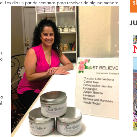
alud. Les dio un par de semanas para resolver de alguna manera
S
J
s.
to
 a
mi