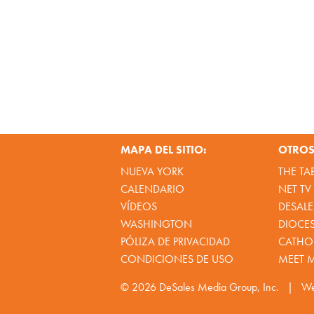
MAPA DEL SITIO:
OTROS 
NUEVA YORK
THE TA
CALENDARIO
NET TV
VÍDEOS
DESALE
WASHINGTON
DIOCE
PÓLIZA DE PRIVACIDAD
CATHOL
CONDICIONES DE USO
MEET 
© 2026
DeSales Media Group, Inc.
|
We