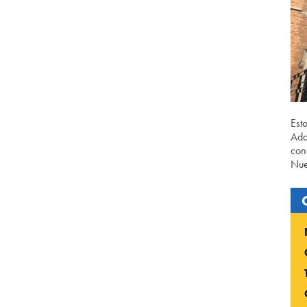
Est
Ada
con
Nue