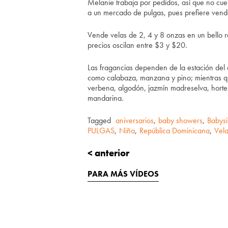
Melanie trabaja por pedidos, así que no cue
a un mercado de pulgas, pues prefiere vender
Vende velas de 2, 4 y 8 onzas en un bello re
precios oscilan entre $3 y $20.
Las fragancias dependen de la estación del 
como calabaza, manzana y pino; mientras que
verbena, algodón, jazmín madreselva, horte
mandarina.
Tagged
aniversarios
,
baby showers
,
Babysi
PULGAS
,
Niña
,
República Dominicana
,
Vel
< anterior
PARA MÁS VÍDEOS