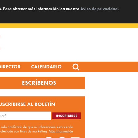
s. Para obtener más información lea nuestro
Aviso de privacidad
.
Search
DIRECTOR
CALENDARIO
for:
ESCRÍBENOS
USCRIBIRSE AL BOLETÍN
 sido notificado de que mi información está siendo
colectada con fines de marketing.
Más información