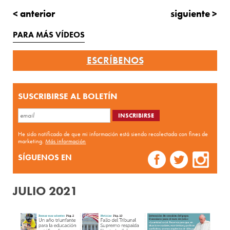
< anterior
siguiente >
PARA MÁS VÍDEOS
ESCRÍBENOS
SUSCRIBIRSE AL BOLETÍN
He sido notificado de que mi información está siendo recolectada con fines de
marketing.
Más información
SÍGUENOS EN
JULIO 2021