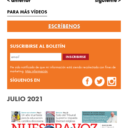
< anterior
siguiente >
PARA MÁS VÍDEOS
ESCRÍBENOS
SUSCRIBIRSE AL BOLETÍN
He sido notificado de que mi información está siendo recolectada con fines de
marketing.
Más información
SÍGUENOS EN
JULIO 2021