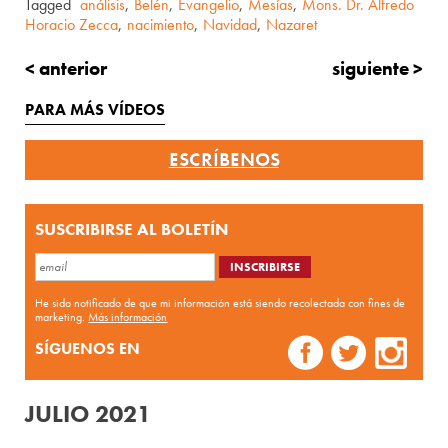
Tagged
análisis
,
Belén
,
Evangelio
,
Mesías
,
Mons. Dr. Alfredo
Horacio Zecca
,
nacimiento
,
Navidad
,
Nazaret
< anterior
siguiente >
PARA MÁS VÍDEOS
ESCRÍBENOS
SUSCRIBIRSE AL BOLETÍN
He sido notificado de que mi información está siendo recolectada con fines de
marketing.
Más información
SÍGUENOS EN
JULIO 2021