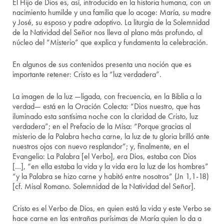
El Hijo de Dios es, así, introducido en la historia humana, con un
nacimiento humilde y una familia que lo acoge: María, su madre
y José, su esposo y padre adoptivo. La liturgia de la Solemnidad
de la Natividad del Señor nos lleva al plano más profundo, al
núcleo del “Misterio” que explica y fundamenta la celebración.
En algunos de sus contenidos presenta una noción que es
importante retener: Cristo es la “luz verdadera”.
La imagen de la luz —ligada, con frecuencia, en la Biblia a la
verdad— está en la Oración Colecta: “Dios nuestro, que has
iluminado esta santísima noche con la claridad de Cristo, luz
verdadera”; en el Prefacio de la Misa: “Porque gracias al
misterio de la Palabra hecha carne, la luz de tu gloria brilló ante
nuestros ojos con nuevo resplandor”; y, finalmente, en el
Evangelio: La Palabra [el Verbo], era Dios, estaba con Dios
[…], “en ella estaba la vida y la vida era la luz de los hombres”
“y la Palabra se hizo carne y habitó entre nosotros” (Jn 1,1-18)
[cf. Misal Romano. Solemnidad de la Natividad del Señor].
Cristo es el Verbo de Dios, en quien está la vida y este Verbo se
hace carne en las entrañas purísimas de María quien lo da a