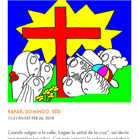
RAFAEL DOMINGO, EDD
11:31 PM EST FEB 26, 2018
Cuando salgan a la calle, hagan la señal de la cruz”, así decía
una mamá a sus niños. Con este consejo la señora enseñaba a