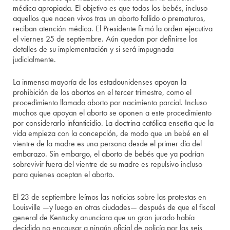
médica apropiada. El objetivo es que todos los bebés, incluso
aquellos que nacen vivos tras un aborto fallido o prematuros,
reciban atención médica. El Presidente firmó la orden ejecutiva
el viernes 25 de septiembre. Aún quedan por definirse los
detalles de su implementación y si será impugnada
judicialmente.
La inmensa mayoría de los estadounidenses apoyan la
prohibición de los abortos en el tercer trimestre, como el
procedimiento llamado aborto por nacimiento parcial. Incluso
muchos que apoyan el aborto se oponen a este procedimiento
por considerarlo infanticidio. La doctrina católica enseña que la
vida empieza con la concepción, de modo que un bebé en el
vientre de la madre es una persona desde el primer día del
embarazo. Sin embargo, el aborto de bebés que ya podrían
sobrevivir fuera del vientre de su madre es repulsivo incluso
para quienes aceptan el aborto.
El 23 de septiembre leímos las noticias sobre las protestas en
Louisville —y luego en otras ciudades— después de que el fiscal
general de Kentucky anunciara que un gran jurado había
decidido no encausar a ningún oficial de policía por las seis