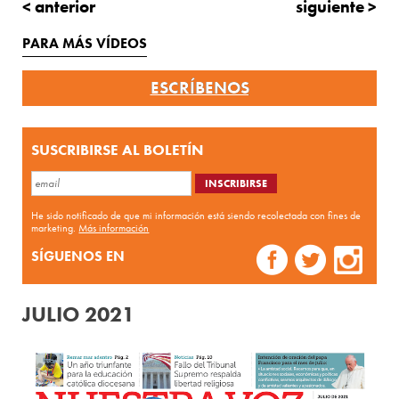
< anterior
siguiente >
PARA MÁS VÍDEOS
ESCRÍBENOS
SUSCRIBIRSE AL BOLETÍN
He sido notificado de que mi información está siendo recolectada con fines de
marketing.
Más información
SÍGUENOS EN
JULIO 2021