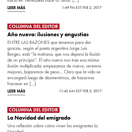
nació en Venezuela hace 61 años. […]
LEER MÁS
1:49 PM EST FEB 2, 2017
COLUMNA DEL EDITOR
Año nuevo: ilusiones y angustias
ENTRE LAS RAZONES que tenemos para dar
gracias, según el poeta argentino Jorge Luis
Borges, está “la mañana, que nos depara la ilusión
de un principio”. El año nuevo nos trae esa misma
ilusión multiplicada: empezamos de nuevo, seremos
mejores, bajaremos de peso… Claro que la vida se
encargará luego de desmentirnos, de hacernos
fracasar en […]
LEER MÁS
11:42 AM EST FEB 2, 2017
COLUMNA DEL EDITOR
La Navidad del emigrado
Una reflexión sobre cómo viven los emigrantes la
Navidad.