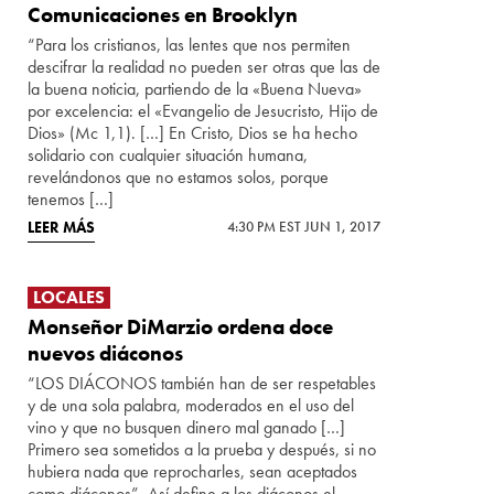
Comunicaciones en Brooklyn
“Para los cristianos, las lentes que nos permiten
descifrar la realidad no pueden ser otras que las de
la buena noticia, partiendo de la «Buena Nueva»
por excelencia: el «Evangelio de Jesucristo, Hijo de
Dios» (Mc 1,1). […] En Cristo, Dios se ha hecho
solidario con cualquier situación humana,
revelándonos que no estamos solos, porque
tenemos […]
LEER MÁS
4:30 PM EST JUN 1, 2017
LOCALES
Monseñor DiMarzio ordena doce
nuevos diáconos
“LOS DIÁCONOS también han de ser respetables
y de una sola palabra, moderados en el uso del
vino y que no busquen dinero mal ganado […]
Primero sea sometidos a la prueba y después, si no
hubiera nada que reprocharles, sean aceptados
como diáconos”. Así define a los diáconos el