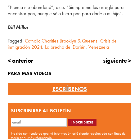
“Nunca me abandonó”, dice. “Siempre me las arreglé para
encontrar pan, aunque sólo fuera pan para darle a mi hijo”.
Bill Miller
Tagged
Catholic Charities Brooklyn & Queens
,
Crisis de
inmigración 2024
,
La brecha del Darién
,
Venezuela
< anterior
siguiente >
PARA MÁS VÍDEOS
ESCRÍBENOS
SUSCRIBIRSE AL BOLETÍN
He sido notificado de que mi información está siendo recolectada con fines de
marketing.
Más información