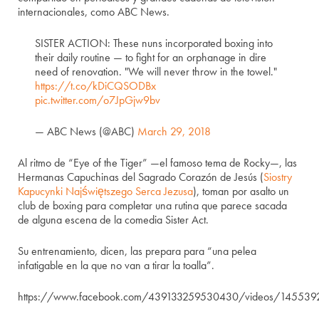
internacionales, como ABC News.
SISTER ACTION: These nuns incorporated boxing into
their daily routine — to fight for an orphanage in dire
need of renovation. "We will never throw in the towel."
https://t.co/kDiCQSODBx
pic.twitter.com/o7JpGjw9bv
— ABC News (@ABC)
March 29, 2018
Al ritmo de “Eye of the Tiger” —el famoso tema de Rocky—, las
Hermanas Capuchinas del Sagrado Corazón de Jesús (
Siostry
Kapucynki Najświętszego Serca Jezusa
), toman por asalto un
club de boxing para completar una rutina que parece sacada
de alguna escena de la comedia Sister Act.
Su entrenamiento, dicen, las prepara para “una pelea
infatigable en la que no van a tirar la toalla”.
https://www.facebook.com/439133259530430/videos/145539