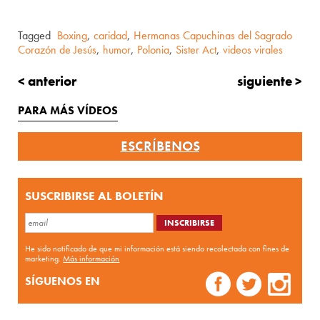
Tagged
Boxing
,
caridad
,
Hermanas Capuchinas del Sagrado
Corazón de Jesús
,
humor
,
Polonia
,
Sister Act
,
videos virales
< anterior
siguiente >
PARA MÁS VÍDEOS
ESCRÍBENOS
SUSCRIBIRSE AL BOLETÍN
He sido notificado de que mi información está siendo recolectada con fines de
marketing.
Más información
SÍGUENOS EN