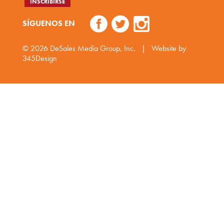
SÍGUENOS EN
© 2026
DeSales Media Group, Inc.
|
Website by
345Design