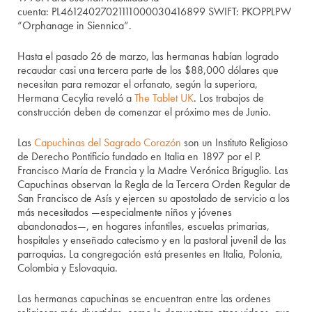
cuenta: PL46124027021111000030416899 SWIFT: PKOPPLPW
“Orphanage in Siennica”.
Hasta el pasado 26 de marzo, las hermanas habían logrado
recaudar casi una tercera parte de los $88,000 dólares que
necesitan para remozar el orfanato, según la superiora,
Hermana Cecylia reveló a
The Tablet UK
. Los trabajos de
construcción deben de comenzar el próximo mes de Junio.
Las
Capuchinas del Sagrado Corazón
son un Instituto Religioso
de Derecho Pontificio fundado en Italia en 1897 por el P.
Francisco María de Francia y la Madre Verónica Briguglio. Las
Capuchinas observan la Regla de la Tercera Orden Regular de
San Francisco de Asís y ejercen su apostolado de servicio a los
más necesitados —especialmente niños y jóvenes
abandonados—, en hogares infantiles, escuelas primarias,
hospitales y enseñado catecismo y en la pastoral juvenil de las
parroquias. La congregación está presentes en Italia, Polonia,
Colombia y Eslovaquia.
Las hermanas capuchinas se encuentran entre las ordenes