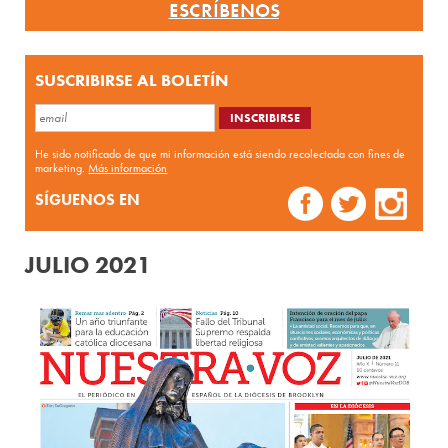
ESCRÍBENOS
SUSCRIBIRSE AL BOLETÍN
He sido notificado de que mi información está siendo recolectada con fines de
marketing.
Más información
SÍGUENOS EN
JULIO 2021