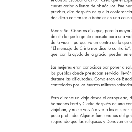
cuesta arriba o llenas de obstáculos. Fue h
prevista, días después de que la conferenci
decidiera comenzar a trabajar en una caus
Monseñor Cisneros dijo que, para la mayoría 
detalla lo que la gente necesita para una vid
de la vida – porque va en contra de lo que ot
“El mensaje de Cristo nos dice lo contrario”,
que, con la ayuda de la gracia, pueden ente
Las mujeres eran conocidas por poner a salv
los pueblos donde prestaban servicio, llevá
durante las dificultades. Como eran de Estad
controladas por las fuerzas militares salva
Pero durante un viaje desde el aeropuerto,
hermanas Ford y Clarke después de una confe
viajaban, y no se volvió a ver a las mujeres
poco profunda. Algunos funcionarios del gob
sugiriendo que las religiosas y Donovan est