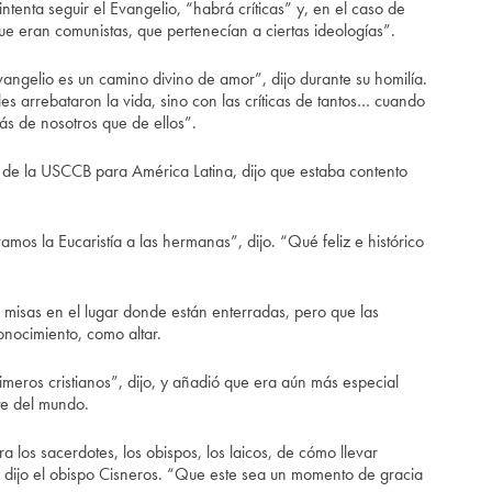
ntenta seguir el Evangelio, “habrá críticas” y, en el caso de
 que eran comunistas, que pertenecían a ciertas ideologías”.
vangelio es un camino divino de amor”, dijo durante su homilía.
es arrebataron la vida, sino con las críticas de tantos… cuando
ás de nosotros que de ellos”.
ta de la USCCB para América Latina, dijo que estaba contento
mos la Eucaristía a las hermanas”, dijo. “Qué feliz e histórico
 misas en el lugar donde están enterradas, pero que las
onocimiento, como altar.
meros cristianos”, dijo, y añadió que era aún más especial
te del mundo.
los sacerdotes, los obispos, los laicos, de cómo llevar
, dijo el obispo Cisneros. “Que este sea un momento de gracia