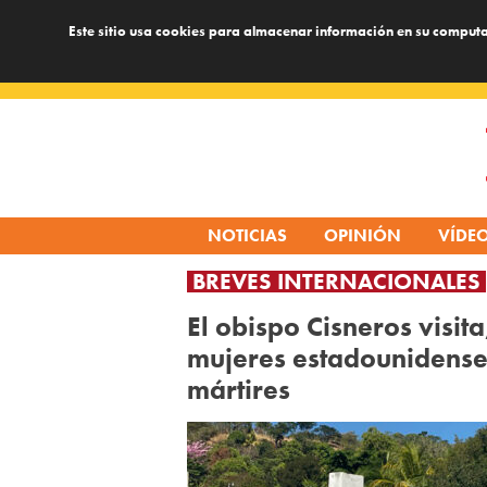
Este sitio usa cookies para almacenar información en su computa
Skip
to
content
NOTICIAS
OPINIÓN
VÍDE
BREVES INTERNACIONALES
El obispo Cisneros visit
mujeres estadounidense
mártires