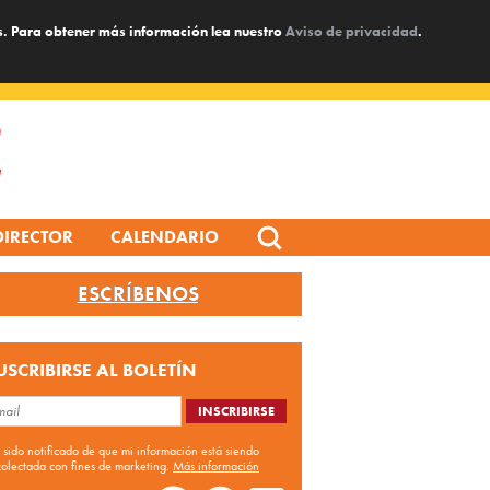
s. Para obtener más información lea nuestro
Aviso de privacidad
.
Search
DIRECTOR
CALENDARIO
for:
ESCRÍBENOS
USCRIBIRSE AL BOLETÍN
 sido notificado de que mi información está siendo
colectada con fines de marketing.
Más información