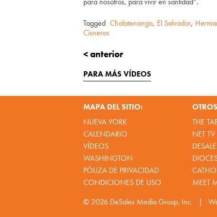
para nosotros, para vivir en santidad”.
Tagged
Chalatenango
,
El Salvador
,
Herman
Cisneros
< anterior
PARA MÁS VÍDEOS
MAPA DEL SITIO:
OTROS 
NUEVA YORK
THE TA
CALENDARIO
NET TV
VÍDEOS
DESALE
WASHINGTON
DIOCE
PÓLIZA DE PRIVACIDAD
CATHOL
CONDICIONES DE USO
MEET 
© 2026
DeSales Media Group, Inc.
|
We