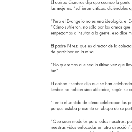
El obispo Cisneros dijo que cuando la gente i
las mujeres, “sufrieron críticas, diciéndoles
“Pero el Evangelio no es una ideología, el E
“Cómo sufrieron, no sólo por las armas que l
empezamos a insultar a la gente, eso dice m
El padre Pérez, que es director de la colec
de participar en la misa.
“No queremos que sea la última vez que lleva
fue”.
El obispo Escobar dijo que se han celebrado
tumbas no habían sido utilizadas, según su c
“Tenía el sentido de cómo celebraban los pri
porque estaba presente un obispo de su par
“Que sean modelos para todos nosotros, para 
nuestras vidas enfocadas en otra dirección”