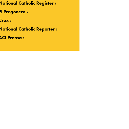
National Catholic Register
El Pregonero
Crux
National Catholic Reporter
ACI Prensa