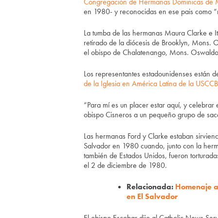
Congregación de Hermanas Dominicas de 
en 1980- y reconocidas en ese pais como “má
La tumba de las hermanas Maura Clarke e Ita
retirado de la diócesis de Brooklyn, Mons. 
el obispo de Chalatenango, Mons. Oswaldo 
Los representantes estadounidenses están de
de la Iglesia en América Latina de la USCCB
“Para mí es un placer estar aquí, y celebrar 
obispo Cisneros a un pequeño grupo de sace
Las hermanas Ford y Clarke estaban sirviend
Salvador en 1980 cuando, junto con la herm
también de Estados Unidos, fueron torturadas
el 2 de diciembre de 1980.
Relacionada:
Homenaje a 
en El Salvador
El obispo Escobar dijo al Catholic News Ser