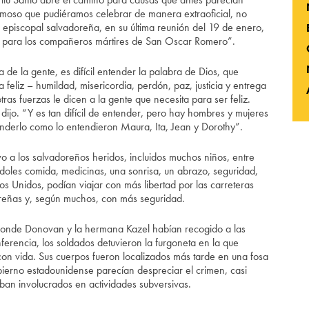
ermoso que pudiéramos celebrar de manera extraoficial, no
a episcopal salvadoreña, en su última reunión del 19 de enero,
a para los compañeros mártires de San Oscar Romero”.
de la gente, es difícil entender la palabra de Dios, que
a feliz – humildad, misericordia, perdón, paz, justicia y entrega
ras fuerzas le dicen a la gente que necesita para ser feliz.
 dijo. “Y es tan difícil de entender, pero hay hombres y mujeres
nderlo como lo entendieron Maura, Ita, Jean y Dorothy”.
o a los salvadoreños heridos, incluidos muchos niños, entre
ndoles comida, medicinas, una sonrisa, un abrazo, seguridad,
os Unidos, podían viajar con más libertad por las carreteras
doreñas y, según muchos, con más seguridad.
 donde Donovan y la hermana Kazel habían recogido a las
rencia, los soldados detuvieron la furgoneta en la que
 con vida. Sus cuerpos fueron localizados más tarde en una fosa
ierno estadounidense parecían despreciar el crimen, casi
aban involucrados en actividades subversivas.