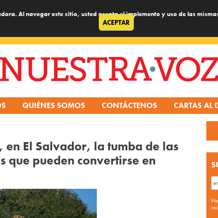
dora. Al navegar este sitio, usted acepta el implemento y uso de las misma
ACEPTAR
OS
QUIÉNES SOMOS
CONTÁCTENOS
CARTAS AL 
a, en El Salvador, la tumba de las
s que pueden convertirse en
S
He
re