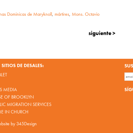
as Dominicas de Maryknoll
,
mártires
,
Mons. Octavio
siguiente >
SITIOS DE DESALES:
SUS
BLET
SÍG
S MEDIA
SE OF BROOKLYN
IC MIGRATION SERVICES
ME IN CHURCH
bsite by
345Design