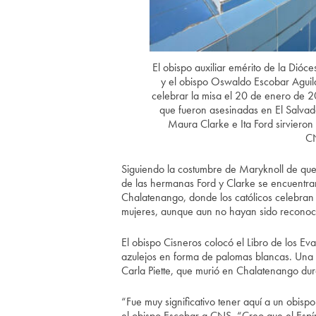
El obispo auxiliar emérito de la Dió
y el obispo Oswaldo Escobar Aguil
celebrar la misa el 20 de enero de 2
que fueron asesinadas en El Salva
Maura Clarke e Ita Ford sirvieron 
CN
Siguiendo la costumbre de Maryknoll de que
de las hermanas Ford y Clarke se encuentran 
Chalatenango, donde los católicos celebran u
mujeres, aunque aun no hayan sido reconocid
El obispo Cisneros colocó el Libro de los Ev
azulejos en forma de palomas blancas. Una
Carla Piette, que murió en Chalatenango dura
“Fue muy significativo tener aquí a un obisp
el obispo Escobar a CNS. “Creo que el Espír