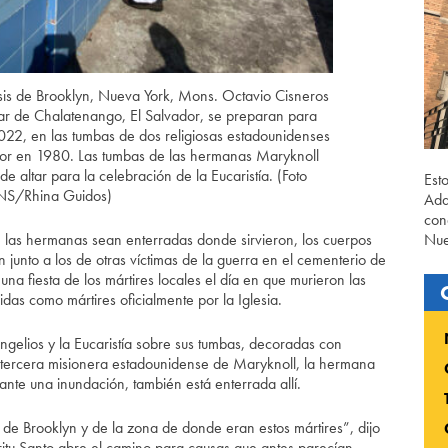
cesis de Brooklyn, Nueva York, Mons. Octavio Cisneros
ar de Chalatenango, El Salvador, se preparan para
022, en las tumbas de dos religiosas estadounidenses
dor en 1980. Las tumbas de las hermanas Maryknoll
de altar para la celebración de la Eucaristía. (Foto
Est
S/Rhina Guidos)
Ada
con
 las hermanas sean enterradas donde sirvieron, los cuerpos
Nue
junto a los de otras víctimas de la guerra en el cementerio de
na fiesta de los mártires locales el día en que murieron las
as como mártires oficialmente por la Iglesia.
angelios y la Eucaristía sobre sus tumbas, decoradas con
 tercera misionera estadounidense de Maryknoll, la hermana
nte una inundación, también está enterrada allí.
o de Brooklyn y de la zona de donde eran estos mártires”, dijo
itu Santo abre el camino para causas que antes parecían