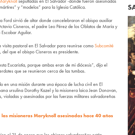
Maryknoll
sepultadas en El Salvador -donde fueron asesinadas
S
rtires” y “modelos” para la Iglesia Católica.
 Ford sirvió de altar donde concelebraron el obispo auxiliar
Octavio Cisneros, el padre Leo Pérez de los Oblatos de María y
Escobar Aguilar.
 visita pastoral en El Salvador para reunirse como
Subcomité
, del que el obispo Cisneros es presidente.
esta Eucaristía, porque ambas eran de mi diócesis”, dijo el
rdotes que se reunieron cerca de las tumbas.
o en una misión durante una época de lucha civil en El
ana ursulina Dorothy Kazel y la misionera laica Jean Donovan,
, violadas y asesinadas por las fuerzas militares salvadoreñas
las misioneras Maryknoll asesinadas hace 40 años
vice el 21 de enero que los obispos salvadoreños están