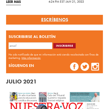
LEER MÁS
4:24 PM EST JAN 21, 2022
ESCRÍBENOS
SUSCRIBIRSE AL BOLETÍN
He sido notificado de que mi información está siendo recolectada con fines de
marketing.
Más información
SÍGUENOS EN
JULIO 2021