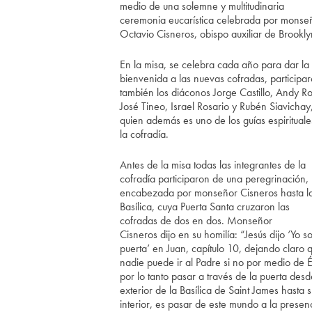
medio de una solemne y multitudinaria
ceremonia eucarística celebrada por monse
Octavio Cisneros, obispo auxiliar de Brookly
En la misa, se celebra cada año para dar la
bienvenida a las nuevas cofradas, participa
también los diáconos Jorge Castillo, Andy Ro
José Tineo, Israel Rosario y Rubén Siavichay
quien además es uno de los guías espirituale
la cofradía.
Antes de la misa todas las integrantes de la
cofradía participaron de una peregrinación,
encabezada por monseñor Cisneros hasta l
Basílica, cuya Puerta Santa cruzaron las
cofradas de dos en dos. Monseñor
Cisneros dijo en su homilía: “Jesús dijo ‘Yo so
puerta’ en Juan, capítulo 10, dejando claro 
nadie puede ir al Padre si no por medio de É
por lo tanto pasar a través de la puerta desd
exterior de la Basílica de Saint James hasta s
interior, es pasar de este mundo a la presen