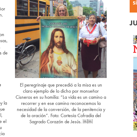
S
ñor
n.
J
ron
sas,
,
s de
a
El peregrinaje que precedió a la misa es un
claro ejemplo de lo dicho por monseñor
Cisneros en su homilía: “La vida es un camino a
y la
recorrer y en ese camino reconocemos la
que
necesidad de la conversión, de la penitencia y
l,
de la oración”. Foto: Cortesía Cofradía del
e el
Sagrado Corazón de Jesús. ￼￼
u
cia