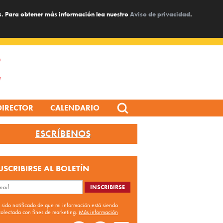
s. Para obtener más información lea nuestro
Aviso de privacidad
.
Search
DIRECTOR
CALENDARIO
for:
ESCRÍBENOS
USCRIBIRSE AL BOLETÍN
 sido notificado de que mi información está siendo
colectada con fines de marketing.
Más información