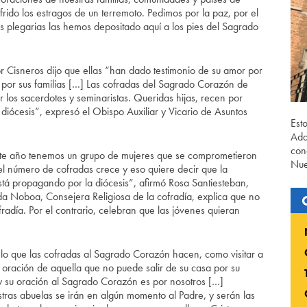
rido los estragos de un terremoto. Pedimos por la paz, por el
sas plegarias las hemos depositado aquí a los pies del Sagrado
 Cisneros dijo que ellas “han dado testimonio de su amor por
, por sus familias […] Las cofradas del Sagrado Corazón de
r los sacerdotes y seminaristas. Queridas hijas, recen por
 diócesis”, expresó el Obispo Auxiliar y Vicario de Asuntos
Est
Ada
con
ste año tenemos un grupo de mujeres que se comprometieron
Nue
l número de cofradas crece y eso quiere decir que la
tá propagando por la diócesis”, afirmó Rosa Santiesteban,
da Noboa, Consejera Religiosa de la cofradía, explica que no
radía. Por el contrario, celebran que las jóvenes quieran
o que las cofradas al Sagrado Corazón hacen, como visitar a
la oración de aquella que no puede salir de su casa por su
 su oración al Sagrado Corazón es por nosotros […]
ras abuelas se irán en algún momento al Padre, y serán las