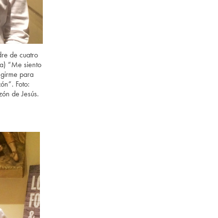
re de cuatro
na) “Me siento
egirme para
ón”. Foto:
zón de Jesús.