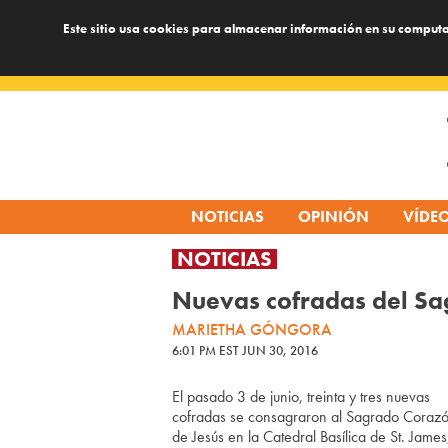
Este sitio usa cookies para almacenar información en su computa
Skip
to
content
NOTICIAS
OPINIÓN
VÍDE
NOTICIAS
Nuevas cofradas del Sa
MARIETHA GÓNGORA
6:01 PM EST JUN 30, 2016
El pasado 3 de junio, treinta y tres nuevas
cofradas se consagraron al Sagrado Coraz
de Jesús en la Catedral Basílica de St. James