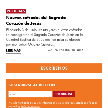
NOTICIAS
Nuevas cofradas del Sagrado
Corazón de Jesús
El pasado 3 de junio, treinta y tres nuevas cofradas
se consagraron al Sagrado Corazón de Jesús en la
Catedral Basílica de St. James, en misa celebrada
por monseñor Octavio Cisneros.
LEER MÁS
6:01 PM EST JUN 30, 2016
ESCRÍBENOS
SUSCRIBIRSE AL BOLETÍN
He sido notificado de que mi información está siendo recolectada con fines de
marketing.
Más información