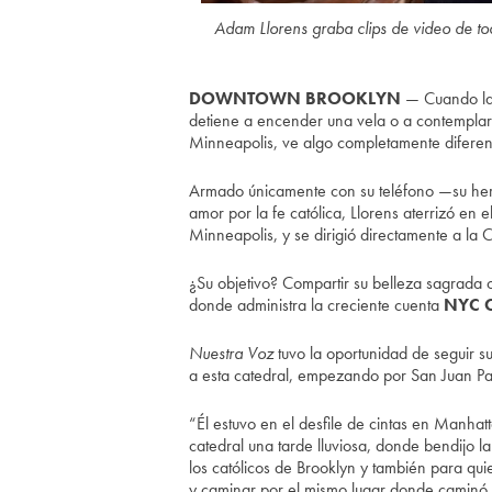
Adam Llorens graba clips de video de tod
DOWNTOWN BROOKLYN
— Cuando la m
detiene a encender una vela o a contemplar
Minneapolis, ve algo completamente diferen
Armado únicamente con su teléfono —su her
amor por la fe católica, Llorens aterrizó en
Minneapolis, y se dirigió directamente a la C
¿Su objetivo? Compartir su belleza sagrada
donde administra la creciente cuenta
NYC C
Nuestra Voz
tuvo la oportunidad de seguir 
a esta catedral, empezando por San Juan Pab
“Él estuvo en el desfile de cintas en Manhat
catedral una tarde lluviosa, donde bendijo la
los católicos de Brooklyn y también para qu
y caminar por el mismo lugar donde caminó e