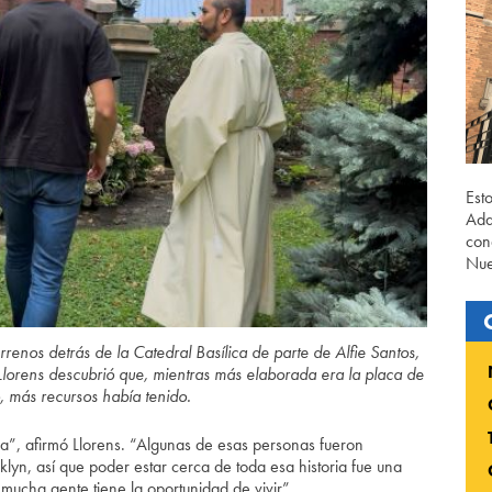
Est
Ada
con
Nue
rrenos detrás de la Catedral Basílica de parte de Alfie Santos,
, Llorens descubrió que, mientras más elaborada era la placa de
, más recursos había tenido.
esia”, afirmó Llorens. “Algunas de esas personas fueron
lyn, así que poder estar cerca de toda esa historia fue una
 mucha gente tiene la oportunidad de vivir”.