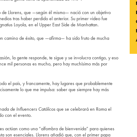
to de Llorens, que —según él mismo— nació con un objetivo
edios tras haber perdido el anterior. Su primer video fue
 Ignatius Loyola, en el Upper East Side de Manhattan.
un camino de éxito, que —afirma— ha sido fruto de mucha
ión, la gente responde, te sigue y se involucra contigo, y eso
ince mil personas es mucho, pero hay muchísimo más por
n todo el país, y francamente, hay lugares que probablemente
ecisamente lo que me impulsa: saber que siempre hay más
nada de Influencers Católicos
que se celebrará en Roma el
do con el evento.
iales actúan como una “alfombra de bienvenida” para quienes
sta son esenciales. Llorens añadió que, con el primer papa