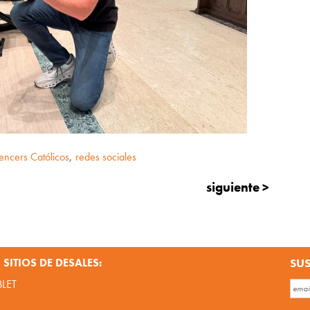
uencers Católicos
,
redes sociales
siguiente >
SITIOS DE DESALES:
SUS
BLET