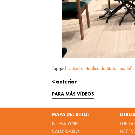
Tagged
Catedral Basílica de St. James
,
Infl
< anterior
PARA MÁS VÍDEOS
MAPA DEL SITIO:
OTROS 
NUEVA YORK
THE TA
CALENDARIO
NET TV