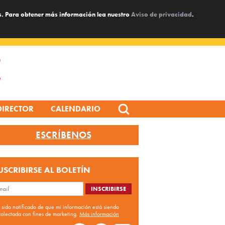
s. Para obtener más información lea nuestro
Aviso de privacidad
.
Search
DIRECTOR
CALENDARIO
for:
ESCRÍBENOS
USCRIBIRSE AL BOLETÍN
 sido notificado de que mi información está siendo
colectada con fines de marketing.
Más información