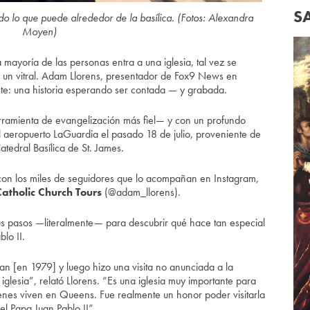
S
o lo que puede alrededor de la basílica. (Fotos: Alexandra
Moyen)
ayoría de las personas entra a una iglesia, tal vez se
 un vitral. Adam Llorens, presentador de Fox9 News en
te: una historia esperando ser contada — y grabada.
ramienta de evangelización más fiel— y con un profundo
 el aeropuerto LaGuardia el pasado 18 de julio, proveniente de
atedral Basílica de St. James.
 con los miles de seguidores que lo acompañan en Instagram,
atholic Church Tours
(@adam_llorens).
sus pasos —literalmente— para descubrir qué hace tan especial
lo II.
tan [en 1979] y luego hizo una visita no anunciada a la
 iglesia”, relató Llorens. “Es una iglesia muy importante para
ienes viven en Queens. Fue realmente un honor poder visitarla
l Papa Juan Pablo II”.