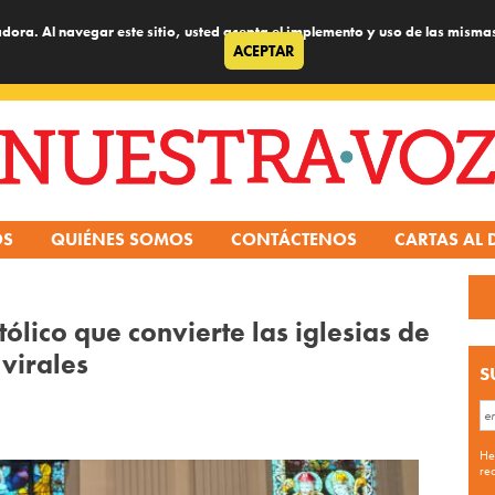
dora. Al navegar este sitio, usted acepta el implemento y uso de las misma
ACEPTAR
OS
QUIÉNES SOMOS
CONTÁCTENOS
CARTAS AL 
tólico que convierte las iglesias de
virales
S
He
re