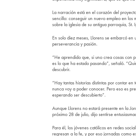
La narración está en el corazón del proyec
sencillo: conseguir un nuevo empleo en los m
sobre la iglesia de su antigua parroquia, St.
En solo diez meses, Llorens se embarcó en 
perseverancia y pasión.
“He aprendido que, si uno crea cosas con pas
es lo que ha estado pasando”, señaló. “Qu
descubrir.
“Hay tantas historias distintas por contar e
nunca voy a poder conocer. Pero eso es pr
esperando ser descubierto”.
Aunque Llorens no estará presente en la
Jor
próximo 28 de julio, dijo sentirse entusiasma
Para él, los jóvenes católicos en redes soc
regresan a la fe, y por eso jornadas como e