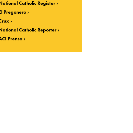
National Catholic Register
El Pregonero
Crux
National Catholic Reporter
ACI Prensa