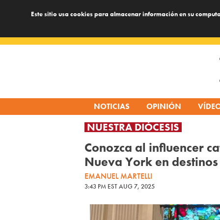
Este sitio usa cookies para almacenar información en su computa
Skip
to
content
NOTICIAS
OPINIÓN
VÍDE
NUESTRA DIÓCESIS
Conozca al influencer ca
Nueva York en destinos 
EMANUEL MARTELLI
3:43 PM EST AUG 7, 2025