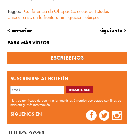
Tagged
Conferencia de Obispos Católicos de Estados
Unidos
,
crisis en la frontera
,
inmigración
,
obispos
< anterior
siguiente >
PARA MÁS VÍDEOS
ESCRÍBENOS
SUSCRIBIRSE AL BOLETÍN
He sido notificado de que mi información está siendo recolectada con fines de
marketing.
Más información
SÍGUENOS EN
JULIO 2021