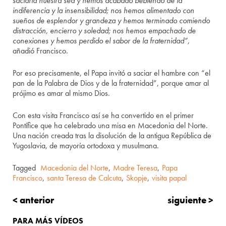
saciaría nuestra sed y hemos acabado bebiendo de la
indiferencia y la insensibilidad; nos hemos alimentado con
sueños de esplendor y grandeza y hemos terminado comiendo
distracción, encierro y soledad; nos hemos empachado de
conexiones y hemos perdido el sabor de la fraternidad”,
añadió Francisco.
Por eso precisamente, el Papa invitó a saciar el hambre con “el
pan de la Palabra de Dios y de la fraternidad”, porque amar al
prójimo es amar al mismo Dios.
Con esta visita Francisco así se ha convertido en el primer
Pontífice que ha celebrado una misa en Macedonia del Norte.
Una nación creada tras la disolución de la antigua República de
Yugoslavia, de mayoría ortodoxa y musulmana.
Tagged
Macedonia del Norte
,
Madre Teresa
,
Papa
Francisco
,
santa Teresa de Calcuta
,
Skopje
,
visita papal
< anterior
siguiente >
PARA MÁS VÍDEOS