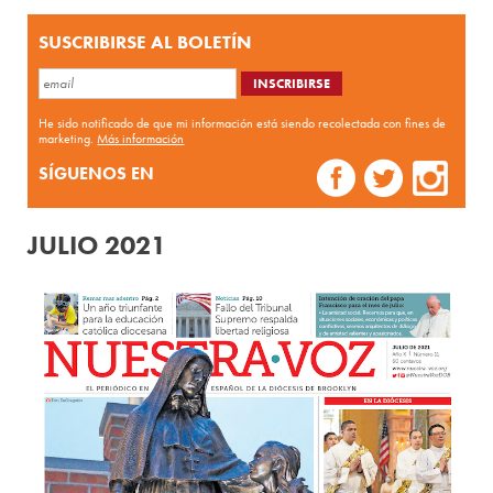
SUSCRIBIRSE AL BOLETÍN
He sido notificado de que mi información está siendo recolectada con fines de
marketing.
Más información
SÍGUENOS EN
JULIO 2021