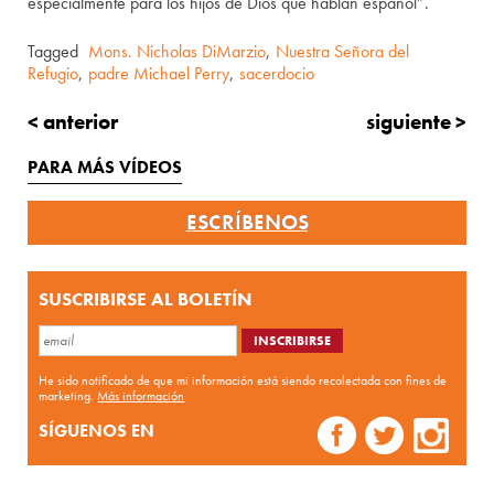
especialmente para los hijos de Dios que hablan español”.
Tagged
Mons. Nicholas DiMarzio
,
Nuestra Señora del
Refugio
,
padre Michael Perry
,
sacerdocio
< anterior
siguiente >
PARA MÁS VÍDEOS
ESCRÍBENOS
SUSCRIBIRSE AL BOLETÍN
He sido notificado de que mi información está siendo recolectada con fines de
marketing.
Más información
SÍGUENOS EN