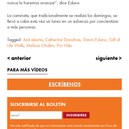
nunca lo haremos avanzar”, dice Eskew.
La caminata, que tradicionalmente se realiza los domingos, se
llevó a cabo esta vez un lunes en un esfuerzo por concientizar
a más personas.
Tagged
Anti aborto
,
Catherine Donohoe
,
Dawn Eskew
,
Gift of
Life Walk
,
Melissa Ohden
,
Pro Vida
< anterior
siguiente >
PARA MÁS VÍDEOS
ESCRÍBENOS
SUSCRIBIRSE AL BOLETÍN
He sido notificado de que mi información está siendo recolectada con fines de