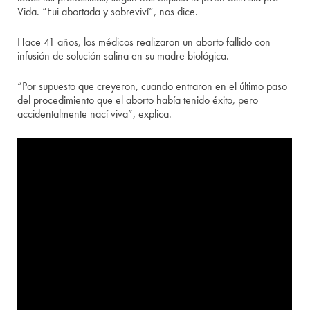
Vida. “Fui abortada y sobreviví”, nos dice.
Hace 41 años, los médicos realizaron un aborto fallido con
infusión de solución salina en su madre biológica.
“Por supuesto que creyeron, cuando entraron en el último paso
del procedimiento que el aborto había tenido éxito, pero
accidentalmente nací viva”, explica.