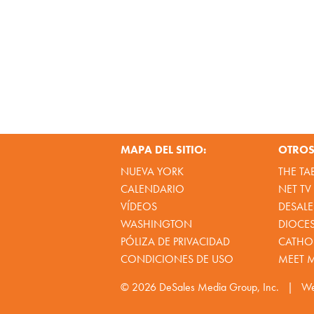
MAPA DEL SITIO:
OTROS 
NUEVA YORK
THE TA
CALENDARIO
NET TV
VÍDEOS
DESALE
WASHINGTON
DIOCE
PÓLIZA DE PRIVACIDAD
CATHOL
CONDICIONES DE USO
MEET 
© 2026
DeSales Media Group, Inc.
|
We