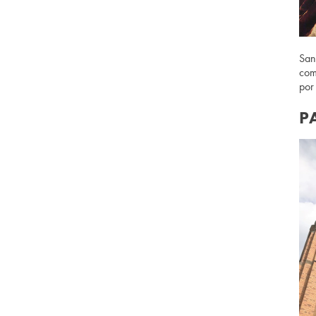
San
com
por
P