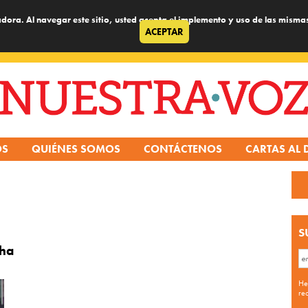
dora. Al navegar este sitio, usted acepta el implemento y uso de las misma
ACEPTAR
OS
QUIÉNES SOMOS
CONTÁCTENOS
CARTAS AL 
S
cha
He
re