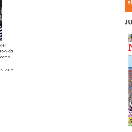
S
J
del
pro-vida
s como
25, 2019