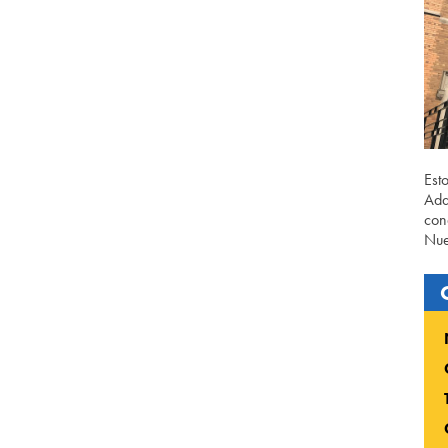
Est
Ada
con
Nue