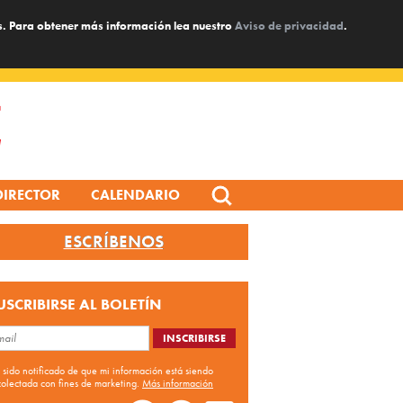
s. Para obtener más información lea nuestro
Aviso de privacidad
.
Search
DIRECTOR
CALENDARIO
for:
ESCRÍBENOS
USCRIBIRSE AL BOLETÍN
 sido notificado de que mi información está siendo
colectada con fines de marketing.
Más información