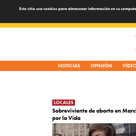
Este sitio usa cookies para almacenar información en su computa
Skip
to
content
NOTICIAS
OPINIÓN
VÍDE
LOCALES
Sobreviviente de aborto en Mar
por la Vida