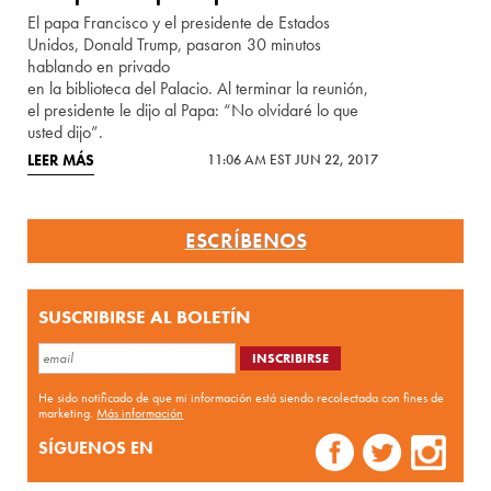
El papa Francisco y el presidente de Estados
Unidos, Donald Trump, pasaron 30 minutos
hablando en privado
en la biblioteca del Palacio. Al terminar la reunión,
el presidente le dijo al Papa: “No olvidaré lo que
usted dijo”.
LEER MÁS
11:06 AM EST JUN 22, 2017
ESCRÍBENOS
SUSCRIBIRSE AL BOLETÍN
He sido notificado de que mi información está siendo recolectada con fines de
marketing.
Más información
SÍGUENOS EN