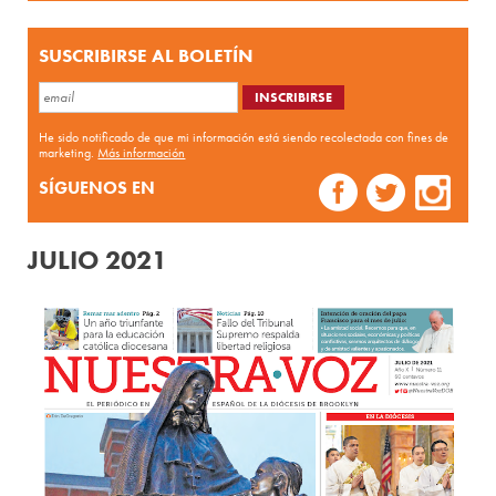
SUSCRIBIRSE AL BOLETÍN
He sido notificado de que mi información está siendo recolectada con fines de
marketing.
Más información
SÍGUENOS EN
JULIO 2021