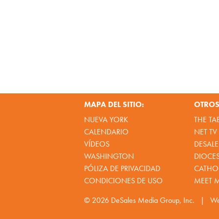
MAPA DEL SITIO:
OTROS 
NUEVA YORK
THE TA
CALENDARIO
NET TV
VÍDEOS
DESALE
WASHINGTON
DIOCE
PÓLIZA DE PRIVACIDAD
CATHOL
CONDICIONES DE USO
MEET 
© 2026
DeSales Media Group, Inc.
|
We