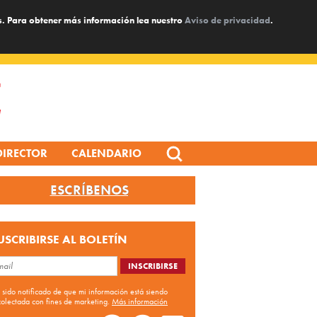
s. Para obtener más información lea nuestro
Aviso de privacidad
.
Search
DIRECTOR
CALENDARIO
for:
ESCRÍBENOS
USCRIBIRSE AL BOLETÍN
 sido notificado de que mi información está siendo
colectada con fines de marketing.
Más información