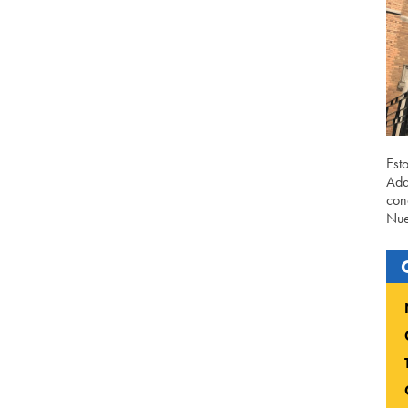
Est
Ada
con
Nue