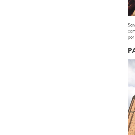
San
com
por
P