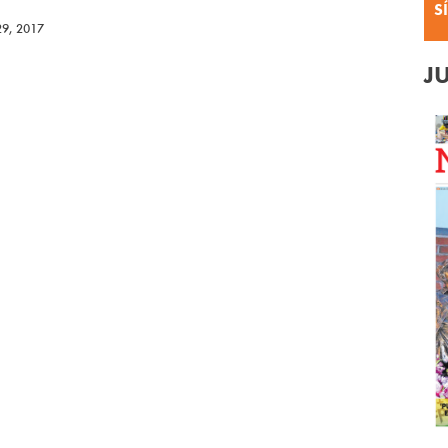
S
29, 2017
J