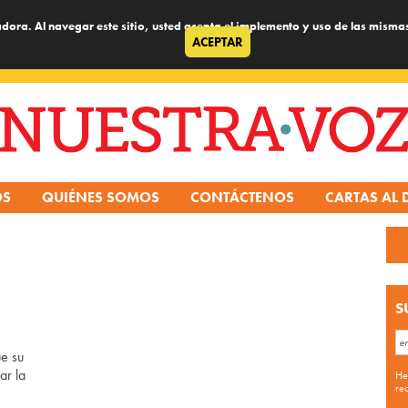
dora. Al navegar este sitio, usted acepta el implemento y uso de las misma
ACEPTAR
OS
QUIÉNES SOMOS
CONTÁCTENOS
CARTAS AL 
S
e su
ar la
He
re