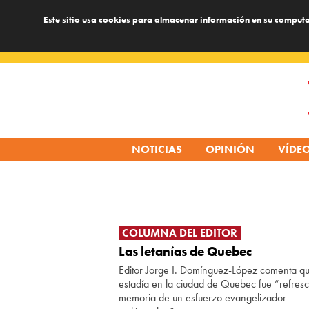
Este sitio usa cookies para almacenar información en su computa
Skip
to
content
NOTICIAS
OPINIÓN
VÍDE
COLUMNA DEL EDITOR
Las letanías de Quebec
Editor Jorge I. Domínguez-López comenta qu
estadía en la ciudad de Quebec fue “refresc
memoria de un esfuerzo evangelizador