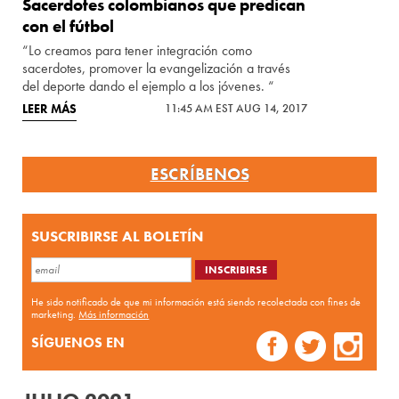
Sacerdotes colombianos que predican
con el fútbol
“Lo creamos para tener integración como
sacerdotes, promover la evangelización a través
del deporte dando el ejemplo a los jóvenes. “
LEER MÁS
11:45 AM EST AUG 14, 2017
ESCRÍBENOS
SUSCRIBIRSE AL BOLETÍN
He sido notificado de que mi información está siendo recolectada con fines de
marketing.
Más información
SÍGUENOS EN