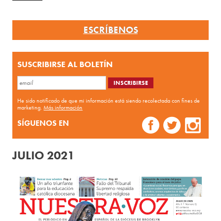
ESCRÍBENOS
SUSCRIBIRSE AL BOLETÍN
He sido notificado de que mi información está siendo recolectada con fines de
marketing.
Más información
SÍGUENOS EN
JULIO 2021