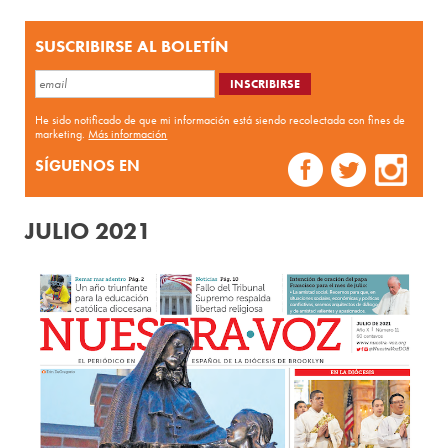
SUSCRIBIRSE AL BOLETÍN
He sido notificado de que mi información está siendo recolectada con fines de
marketing.
Más información
SÍGUENOS EN
JULIO 2021