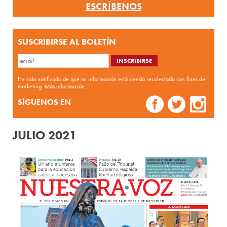
ESCRÍBENOS
SUSCRIBIRSE AL BOLETÍN
He sido notificado de que mi información está siendo recolectada con fines de
marketing.
Más información
SÍGUENOS EN
JULIO 2021