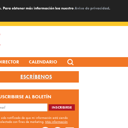
s. Para obtener más información lea nuestro
Aviso de privacidad
.
Search
DIRECTOR
CALENDARIO
for:
ESCRÍBENOS
USCRIBIRSE AL BOLETÍN
 sido notificado de que mi información está siendo
colectada con fines de marketing.
Más información