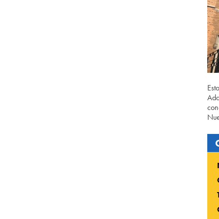
Est
Ada
con
Nue