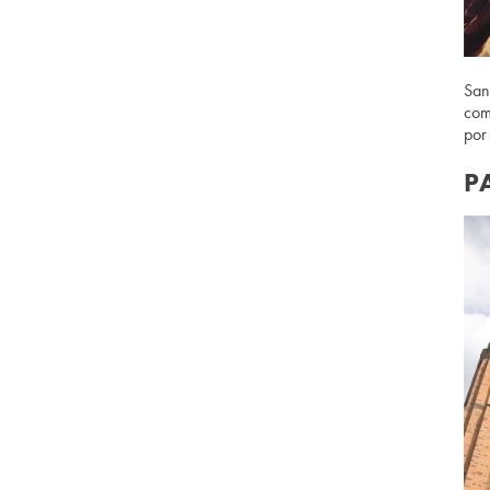
San
com
por
P