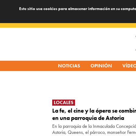
Este sitio usa cookies para almacenar información en su computa
Skip
to
content
NOTICIAS
OPINIÓN
VÍDE
LOCALES
La fe, el cine y la ópera se comb
en una parroquia de Astoria
En la parroquia de la Inmaculada Concepcio
Astoria, Queens, el párroco, monseñor Fer