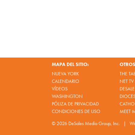
MAPA DEL SITIO:
OTROS 
NUEVA YORK
THE TA
CALENDARIO
NET TV
VÍDEOS
DESALE
WASHINGTON
DIOCE
PÓLIZA DE PRIVACIDAD
CATHOL
CONDICIONES DE USO
MEET 
© 2026
DeSales Media Group, Inc.
|
We