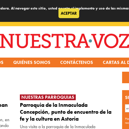
dora. Al navegar este sitio, usted acepta el implemento y uso de las misma
ACEPTAR
OS
QUIÉNES SOMOS
CONTÁCTENOS
CARTAS AL 
NUESTRAS PARROQUIAS
S
inan
Parroquia de la Inmaculada
Concepción, punto de encuentro de la
fe y la cultura en Astoria
He
́n, en
re
nando
Una visita a la parroquia de la Inmaculada