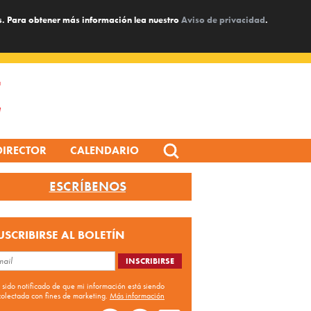
s. Para obtener más información lea nuestro
Aviso de privacidad
.
Search
DIRECTOR
CALENDARIO
for:
ESCRÍBENOS
USCRIBIRSE AL BOLETÍN
 sido notificado de que mi información está siendo
colectada con fines de marketing.
Más información