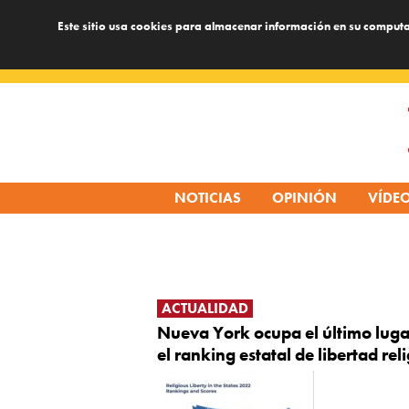
Este sitio usa cookies para almacenar información en su computa
Skip
to
content
NOTICIAS
OPINIÓN
VÍDE
ACTUALIDAD
Nueva York ocupa el último luga
el ranking estatal de libertad rel