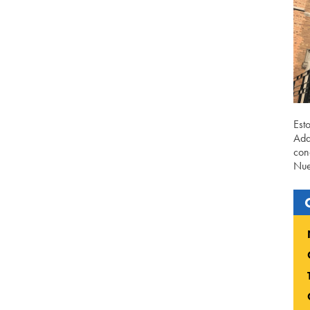
Est
Ada
con
Nue