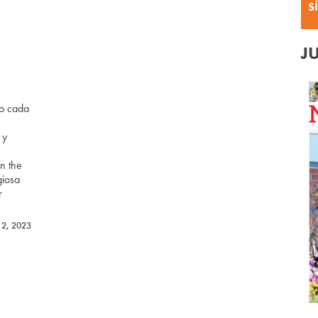
S
J
o cada
 y
in the
giosa
r
 2, 2023