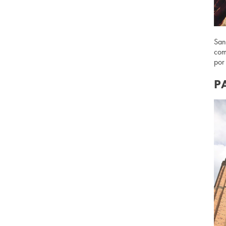
San
com
por
P