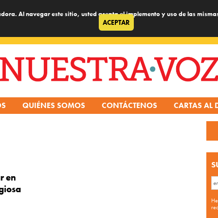
dora. Al navegar este sitio, usted acepta el implemento y uso de las misma
ACEPTAR
OS
QUIÉNES SOMOS
CONTÁCTENOS
CARTAS AL 
S
r en
igiosa
He
re