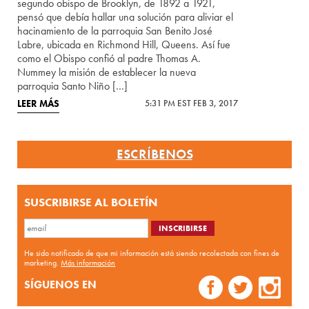
segundo obispo de Brooklyn, de 1892 a 1921,
pensó que debía hallar una solución para aliviar el
hacinamiento de la parroquia San Benito José
Labre, ubicada en Richmond Hill, Queens. Así fue
como el Obispo confió al padre Thomas A.
Nummey la misión de establecer la nueva
parroquia Santo Niño […]
LEER MÁS
5:31 PM EST FEB 3, 2017
ESCRÍBENOS
SUSCRIBIRSE AL BOLETÍN
He sido notificado de que mi información está siendo recolectada con fines de
marketing.
Más información
SÍGUENOS EN