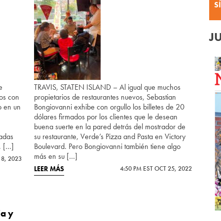
S
J
e
TRAVIS, STATEN ISLAND – Al igual que muchos
tos con
propietarios de restaurantes nuevos, Sebastian
o en un
Bongiovanni exhibe con orgullo los billetes de 20
dólares firmados por los clientes que le desean
buena suerte en la pared detrás del mostrador de
radas
su restaurante, Verde’s Pizza and Pasta en Victory
, […]
Boulevard. Pero Bongiovanni también tiene algo
más en su […]
18, 2023
LEER MÁS
4:50 PM EST OCT 25, 2022
ia y