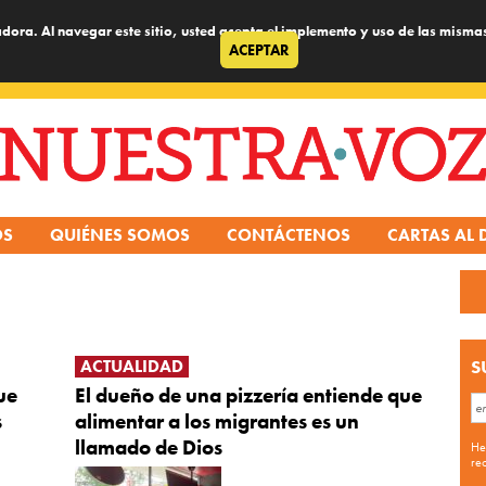
dora. Al navegar este sitio, usted acepta el implemento y uso de las misma
ACEPTAR
OS
QUIÉNES SOMOS
CONTÁCTENOS
CARTAS AL 
ACTUALIDAD
S
ue
El dueño de una pizzería entiende que
s
alimentar a los migrantes es un
llamado de Dios
He
re