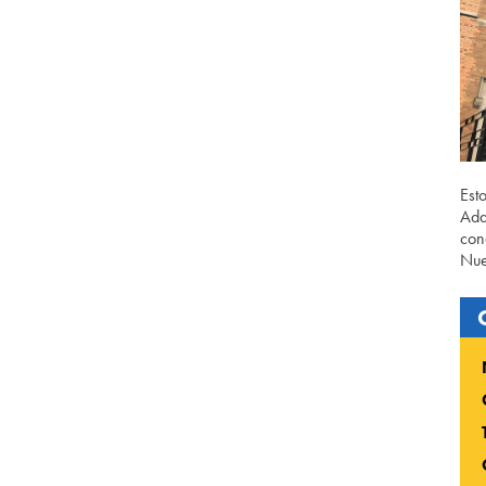
Est
Ada
con
Nue