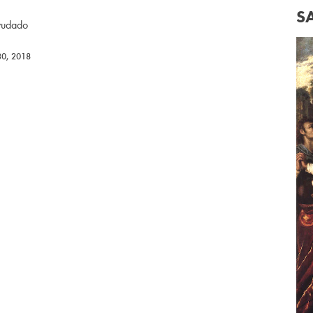
S
ayudado
30, 2018