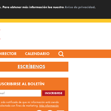
s. Para obtener más información lea nuestro
Aviso de privacidad
.
Search
DIRECTOR
CALENDARIO
for:
ESCRÍBENOS
USCRIBIRSE AL BOLETÍN
 sido notificado de que mi información está siendo
colectada con fines de marketing.
Más información