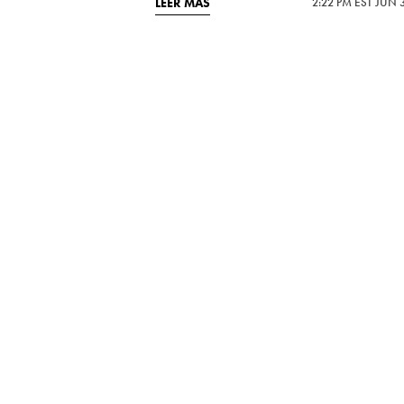
LEER MÁS
2:22 PM EST JUN 