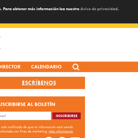
s. Para obtener más información lea nuestro
Aviso de privacidad
.
Search
DIRECTOR
CALENDARIO
for:
ESCRÍBENOS
USCRIBIRSE AL BOLETÍN
 sido notificado de que mi información está siendo
colectada con fines de marketing.
Más información