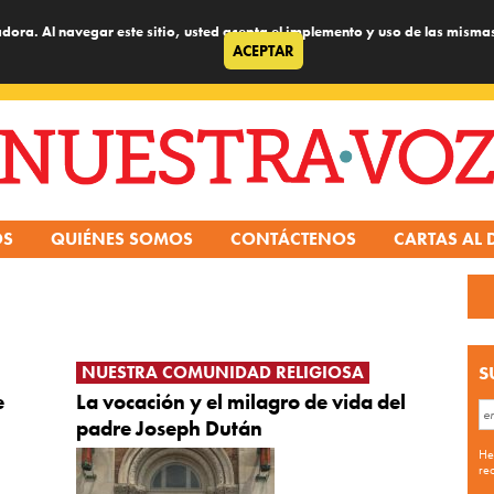
dora. Al navegar este sitio, usted acepta el implemento y uso de las misma
ACEPTAR
OS
QUIÉNES SOMOS
CONTÁCTENOS
CARTAS AL 
NUESTRA COMUNIDAD RELIGIOSA
S
e
La vocación y el milagro de vida del
padre Joseph Dután
He
re