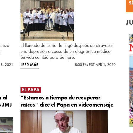
S
J
aniza
El llamado del señor le llegó después de atravesar
e
una depresión a causa de un diagnóstico médico.
Su vida cambió para siempre.
28, 2021
LEER MÁS
8:00 PM EST APR 1, 2020
EL PAPA
 al
“Estamos a tiempo de recuperar
s JMJ
raíces” dice el Papa en videomensaje