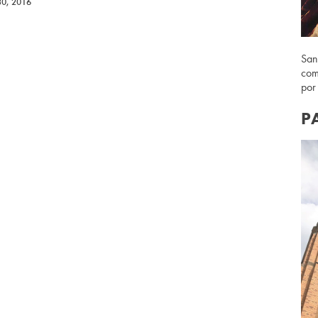
30, 2016
San
com
por
P