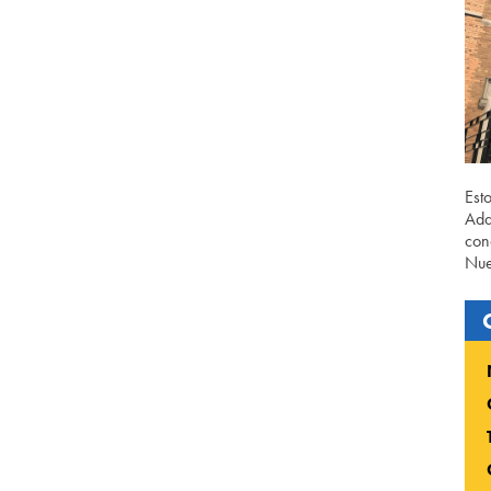
Est
Ada
con
Nue