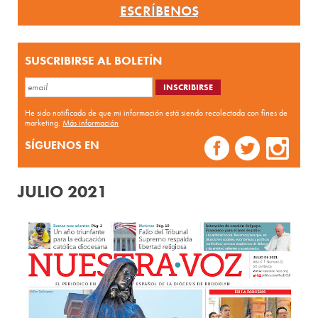
ESCRÍBENOS
SUSCRIBIRSE AL BOLETÍN
He sido notificado de que mi información está siendo recolectada con fines de
marketing.
Más información
SÍGUENOS EN
JULIO 2021