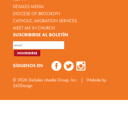
DESALES MEDIA
DIOCESE OF BROOKLYN
CATHOLIC MIGRATION SERVICES
MEET ME IN CHURCH
SUSCRIBIRSE AL BOLETÍN
SÍGUENOS EN
© 2026
DeSales Media Group, Inc.
|
Website by
345Design