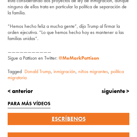
está considerando dos proyectos de ley de inmigración, aunque
ninguno de ellos trata en particular la política de separación de
la familia.
“Hemos hecho feliz a mucha gente”, dijo Trump al firmar la
orden ejecutiva. “Lo que hemos hecho hoy es mantener a las
familias unidas”.
———————————
Sigue a Pattison en Twitter:
@MeMarkPattison
Tagged
Donald Trump
,
inmigración
,
niños migrantes
,
política
migratoria
< anterior
siguiente >
PARA MÁS VÍDEOS
ESCRÍBENOS