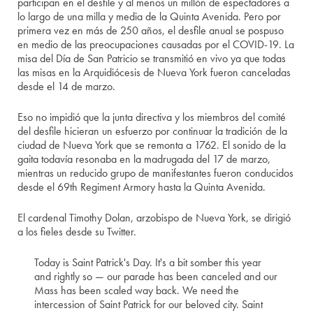
participan en el desfile y al menos un millón de espectadores a
lo largo de una milla y media de la Quinta Avenida. Pero por
primera vez en más de 250 años, el desfile anual se pospuso
en medio de las preocupaciones causadas por el COVID-19. La
misa del Día de San Patricio se transmitió en vivo ya que todas
las misas en la Arquidiócesis de Nueva York fueron canceladas
desde el 14 de marzo.
Eso no impidió que la junta directiva y los miembros del comité
del desfile hicieran un esfuerzo por continuar la tradición de la
ciudad de Nueva York que se remonta a 1762. El sonido de la
gaita todavía resonaba en la madrugada del 17 de marzo,
mientras un reducido grupo de manifestantes fueron conducidos
desde el 69th Regiment Armory hasta la Quinta Avenida.
El cardenal Timothy Dolan, arzobispo de Nueva York, se dirigió
a los fieles desde su Twitter.
Today is Saint Patrick's Day. It's a bit somber this year
and rightly so — our parade has been canceled and our
Mass has been scaled way back. We need the
intercession of Saint Patrick for our beloved city. Saint