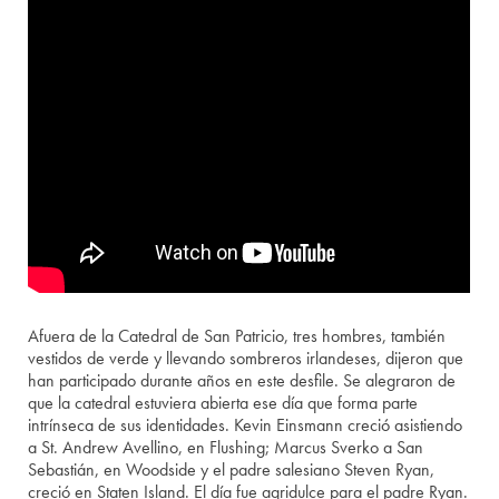
Afuera de la Catedral de San Patricio, tres hombres, también
vestidos de verde y llevando sombreros irlandeses, dijeron que
han participado durante años en este desfile. Se alegraron de
que la catedral estuviera abierta ese día que forma parte
intrínseca de sus identidades. Kevin Einsmann creció asistiendo
a St. Andrew Avellino, en Flushing; Marcus Sverko a San
Sebastián, en Woodside y el padre salesiano Steven Ryan,
creció en Staten Island. El día fue agridulce para el padre Ryan.