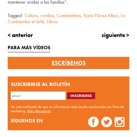
mantener unidas a las familias”.
Tagged
Cultura
,
cumbia
,
Cumbiambas
,
Karla Flórez Albor
,
La
Cumbiamba eNeYé
,
Libros
< anterior
siguiente >
PARA MÁS VÍDEOS
ESCRÍBENOS
SUSCRIBIRSE AL BOLETÍN
He sido notificado de que mi información está siendo recolectada con fines de
marketing.
Más información
SÍGUENOS EN