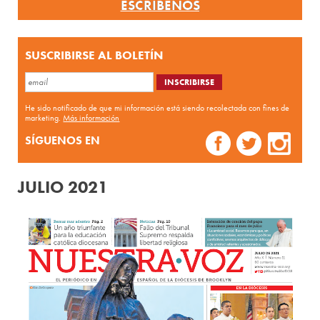
ESCRÍBENOS
SUSCRIBIRSE AL BOLETÍN
He sido notificado de que mi información está siendo recolectada con fines de
marketing.
Más información
SÍGUENOS EN
JULIO 2021