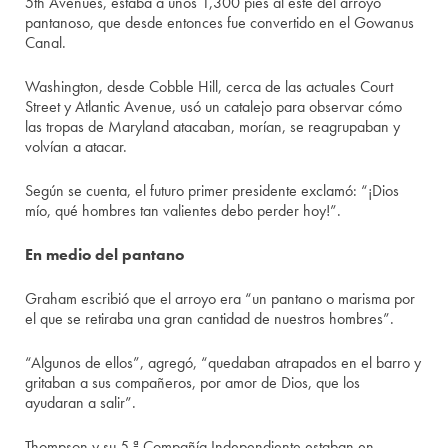
5th Avenues, estaba a unos 1,300 pies al este del arroyo
pantanoso, que desde entonces fue convertido en el Gowanus
Canal.
Washington, desde Cobble Hill, cerca de las actuales Court
Street y Atlantic Avenue, usó un catalejo para observar cómo
las tropas de Maryland atacaban, morían, se reagrupaban y
volvían a atacar.
Según se cuenta, el futuro primer presidente exclamó: “¡Dios
mío, qué hombres tan valientes debo perder hoy!”.
En medio del pantano
Graham escribió que el arroyo era “un pantano o marisma por
el que se retiraba una gran cantidad de nuestros hombres”.
“Algunos de ellos”, agregó, “quedaban atrapados en el barro y
gritaban a sus compañeros, por amor de Dios, que los
ayudaran a salir”.
Thompson y su 5.ª Compañía Independiente estaban en