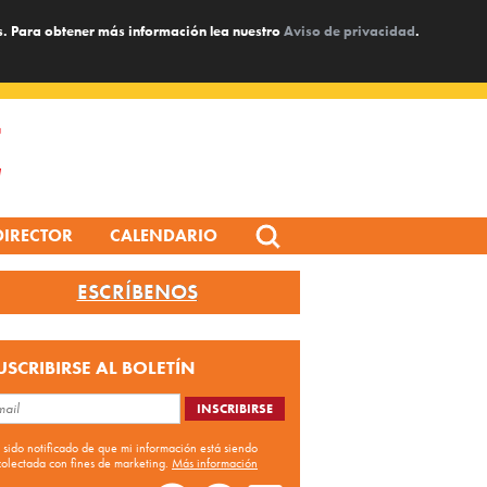
s. Para obtener más información lea nuestro
Aviso de privacidad
.
Search
DIRECTOR
CALENDARIO
for:
ESCRÍBENOS
USCRIBIRSE AL BOLETÍN
 sido notificado de que mi información está siendo
colectada con fines de marketing.
Más información