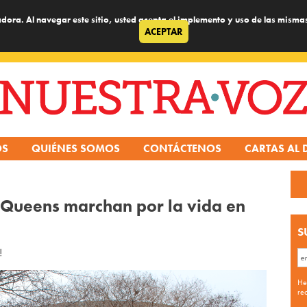
dora. Al navegar este sitio, usted acepta el implemento y uso de las misma
ACEPTAR
OS
QUIÉNES SOMOS
CONTÁCTENOS
CARTAS AL 
 Queens marchan por la vida en
S
!
He
re