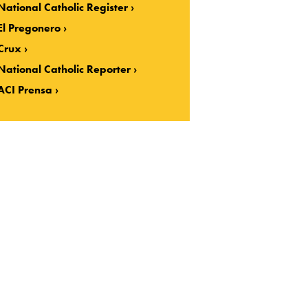
National Catholic Register
El Pregonero
Crux
National Catholic Reporter
ACI Prensa