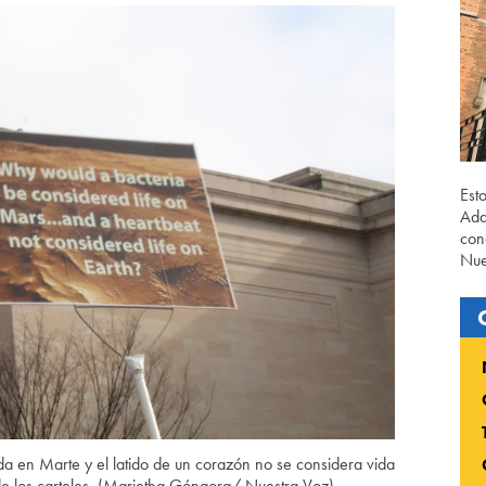
Est
Ada
con
Nue
da en Marte y el latido de un corazón no se considera vida
de los carteles. (Marietha Góngora/ Nuestra Voz)