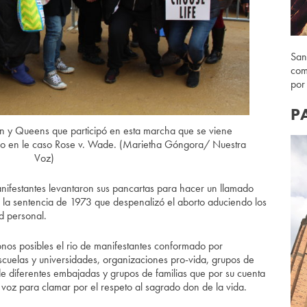
San
com
por
P
yn y Queens que participó en esta marcha que se viene
llo en le caso Rose v. Wade. (Marietha Góngora/ Nuestra
Voz)
anifestantes levantaron sus pancartas para hacer un llamado
 a la sentencia de 1973 que despenalizó el aborto aduciendo los
ad personal.
onos posibles el rio de manifestantes conformado por
scuelas y universidades, organizaciones pro-vida, grupos de
s de diferentes embajadas y grupos de familias que por su cuenta
voz para clamar por el respeto al sagrado don de la vida.