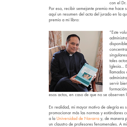
con el Dr
Por eso, recibir semejante premio me hace
aquí un resumen del acta del jurado en la q
premio a mi libro:
“Este vol
administr
disponibl
concentra
singulare
tales act
Iglesia… E
llamados 
administra
servir bi
formación
esos actos, en caso de que no se observen l
En realidad, mi mayor motivo de alegría es
promocionar más las normas y estándares ca
a la
Universidad de Navarra
y, de manera pa
un claustro de profesores fenomenales. A m