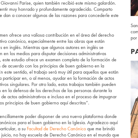
. Giovanni Parise, quien también recibió este mismo galardón.
 sentir muy honrado y profundamente agradecido. Comparto
ue dan a conocer algunas de las razones para concederle este
San
com
umen ofrece una valiosa contribución en el área del derecho
por
ativo canónico, especialmente entre las obras que están
es en inglés. Mientras que algunos autores en inglés se
P
n en los medios para disputar decisiones administrativas
s, este estudio ofrece un examen completo de la formación de
os de acuerdo con los principios de buen gobierno en la
n este sentido, el trabajo será muy útil para aquellos que están
a participar en, o al menos, ayudar en la formación de actos
tivos singulares. Por otro lado, estos trabajos también pueden
en en la defensa de los derechos de las personas durante la
 de actos administrativos e incluso en el proceso de impugnar
os principios de buen gobierno aquí descritos”.
 sencillamente poder disponer de una nueva plataforma donde
nónicos para el buen gobierno en la Iglesia. Agradezco aquí
rticular, a su
Facultad de Derecho Canónico
que me brindó
i juicio, no hay escuela de Derecho Canónico en el mundo que