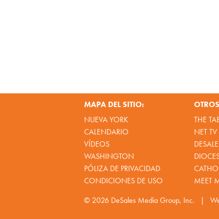
MAPA DEL SITIO:
OTROS 
NUEVA YORK
THE TA
CALENDARIO
NET TV
VÍDEOS
DESALE
WASHINGTON
DIOCE
PÓLIZA DE PRIVACIDAD
CATHOL
CONDICIONES DE USO
MEET 
© 2026
DeSales Media Group, Inc.
|
We