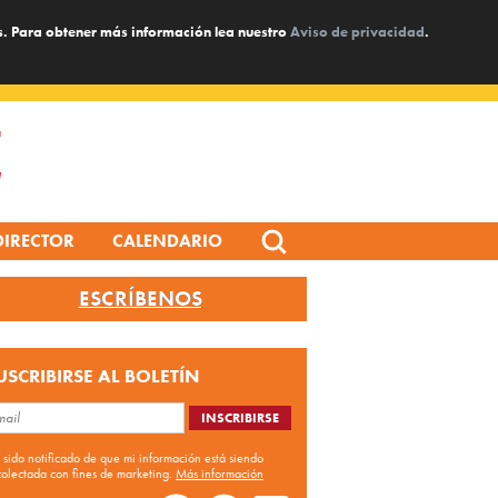
s. Para obtener más información lea nuestro
Aviso de privacidad
.
Search
DIRECTOR
CALENDARIO
for:
ESCRÍBENOS
USCRIBIRSE AL BOLETÍN
 sido notificado de que mi información está siendo
colectada con fines de marketing.
Más información