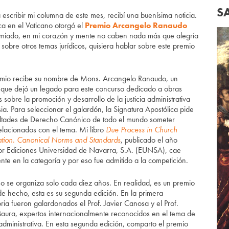
S
cribir mi columna de este mes, recibí una buenísima noticia.
ca en el Vaticano otorgó el
Premio Arcangelo Ranaudo
remiado, en mi corazón y mente no caben nada más que alegría
sobre otros temas jurídicos, quisiera hablar sobre este premio
mio recibe su nombre de Mons. Arcangelo Ranaudo, un
 que dejó un legado para este concurso dedicado a obras
 sobre la promoción y desarrollo de la justicia administrativa
sia. Para seleccionar el galardón, la Signatura Apostólica pide
ultades de Derecho Canónico de todo el mundo someter
relacionados con el tema. Mi libro
Due Process in Church
ation. Canonical Norms and Standards
, publicado el año
r Ediciones Universidad de Navarra, S.A. (EUNSA), cae
nte en la categoría y por eso fue admitido a la competición.
so se organiza solo cada diez años. En realidad, es un premio
de hecho, esta es su segunda edición. En la primera
ria fueron galardonados el Prof. Javier Canosa y el Prof.
aura, expertos internacionalmente reconocidos en el tema de
a administrativa. En esta segunda edición, comparto el premio