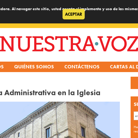
dora. Al navegar este sitio, usted acepta el implemento y uso de las misma
ACEPTAR
OS
QUIÉNES SOMOS
CONTÁCTENOS
CARTAS AL 
a Administrativa en la Iglesia
S
He
re