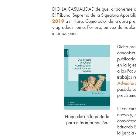
D
IO LA CASUALIDAD de que, al ponerme a es
El Tribunal Supremo de la Signatura Apostóli
2019
a mi libro. Como autor de la obra p
y agradecimiento. Por eso, en vez de hablar 
internacional.
Dicho pre
canonista
publicadas
en la Igle
a las Fac
trabajos 
Administr
pasado po
precisame
El concur
nuevo y, 
Haga clic en la portada
convocato
para más información.
Eduardo B
la justici