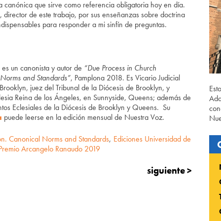
ra canónica que sirve como referencia obligatoria hoy en día.
, director de este trabajo, por sus enseñanzas sobre doctrina
ndispensables para responder a mi sinfín de preguntas.
es un canonista y autor de
“Due Process in Church
l Norms and Standards”
, Pamplona 2018. Es Vicario Judicial
Brooklyn, juez del Tribunal de la Diócesis de Brooklyn, y
Est
iglesia Reina de los Ángeles, en Sunnyside, Queens; además de
Ada
os Eclesiales de la Diócesis de Brooklyn y Queens. Su
con
a
puede leerse en la edición mensual de Nuestra Voz.
Nue
ion. Canonical Norms and Standards
,
Ediciones Universidad de
Premio Arcangelo Ranaudo 2019
siguiente >