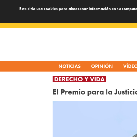
Este sitio usa cookies para almacenar información en su computa
Skip
to
content
NOTICIAS
OPINIÓN
VÍDE
DERECHO Y VIDA
El Premio para la Justici