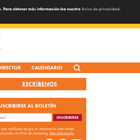
s. Para obtener más información lea nuestro
Aviso de privacidad
.
Search
DIRECTOR
CALENDARIO
for:
ESCRÍBENOS
USCRIBIRSE AL BOLETÍN
 sido notificado de que mi información está siendo
colectada con fines de marketing.
Más información