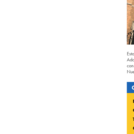
Est
Ada
con
Nue