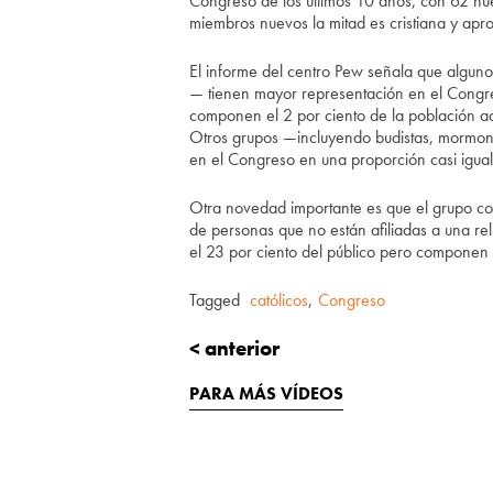
Congreso de los últimos 10 años, con 62 nu
miembros nuevos la mitad es cristiana y apr
El informe del centro Pew señala que algunos
— tienen mayor representación en el Congres
componen el 2 por ciento de la población ad
Otros grupos —incluyendo budistas, mormon
en el Congreso en una proporción casi igual
Otra novedad importante es que el grupo c
de personas que no están afiliadas a una re
el 23 por ciento del público pero componen 
Tagged
católicos
,
Congreso
< anterior
PARA MÁS VÍDEOS