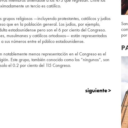
evos miembros uniéndose a los 473 que regresan. Entre los
oximadamente un tercio es católico.
 grupos religiosos —incluyendo protestantes, católicos y judíos
San
o que en la población general. Los judíos, por ejemplo,
com
ulta estadounidense pero son el 6 por ciento del Congreso.
por
es, musulmanes y católicos ortodoxos— están representados
 a sus números entre el público estadounidense.
P
on notablemente menos representación en el Congreso es el
ligión. Este grupo, también conocido como los “ningunos”, son
solo el 0.2 por ciento del 115 Congreso.
siguiente >