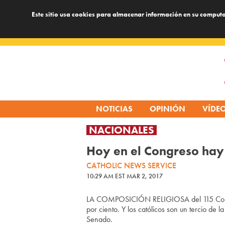
Este sitio usa cookies para almacenar información en su computa
Skip
to
content
NOTICIAS
OPINIÓN
VÍDE
NACIONALES
Hoy en el Congreso hay 
CATHOLIC NEWS SERVICE
10:29 AM EST MAR 2, 2017
LA COMPOSICIÓN RELIGIOSA del 115 Congres
por ciento. Y los católicos son un tercio d
Senado.