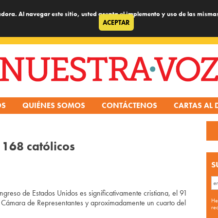
dora. Al navegar este sitio, usted acepta el implemento y uso de las misma
ACEPTAR
OS
QUIÉNES SOMOS
CONTÁCTENOS
CARTAS AL 
168 católicos
S
o de Estados Unidos es significativamente cristiana, el 91
He
e la Cámara de Representantes y aproximadamente un cuarto del
re