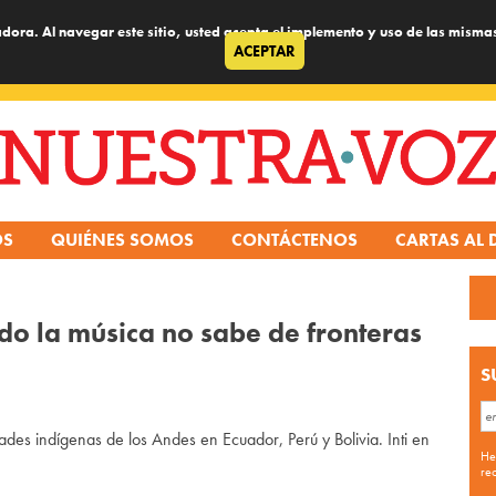
dora. Al navegar este sitio, usted acepta el implemento y uso de las misma
ACEPTAR
OS
QUIÉNES SOMOS
CONTÁCTENOS
CARTAS AL 
do la música no sabe de fronteras
S
es indígenas de los Andes en Ecuador, Perú y Bolivia. Inti en
He
re