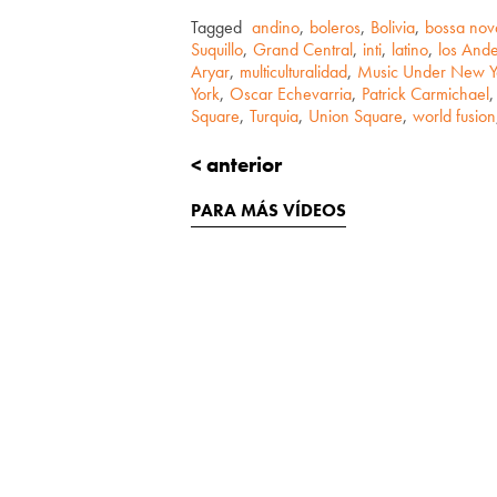
Tagged
andino
,
boleros
,
Bolivia
,
bossa nov
Suquillo
,
Grand Central
,
inti
,
latino
,
los And
Aryar
,
multiculturalidad
,
Music Under New Y
York
,
Oscar Echevarria
,
Patrick Carmichael
,
Square
,
Turquia
,
Union Square
,
world fusion
< anterior
PARA MÁS VÍDEOS