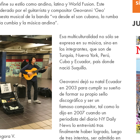
S
ine su estilo como andino, latino y World Fusion. Este
iderado por el guitarrista y compositor Geovanni ‘Geo’
puesta musical de la banda “va desde el son cubano, la rumba
J
la cumbia y la música andina”.
Esa multiculturalidad no sólo se
expresa en su música, sino en
los integrantes, que son de
Turquía, Nueva York, Perú,
Cuba y Ecuador, país donde
nació Suquillo.
Geovanni dejó su natal Ecuador
en 2003 para cumplir su sueño
de formar su propio sello
discográfico y ser un
famoso compositor, tal como lo
dijo en 2007 cuando un
periodista del diario NY Daily
News lo entrevistó tras
finalmente haber logrado, luego
ngora V.
de tres intentos, ser admitido en