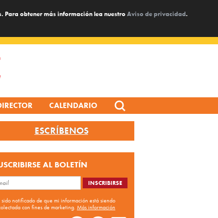
s. Para obtener más información lea nuestro
Aviso de privacidad
.
Search
DIRECTOR
CALENDARIO
for:
ESCRÍBENOS
USCRIBIRSE AL BOLETÍN
 sido notificado de que mi información está siendo
colectada con fines de marketing.
Más información