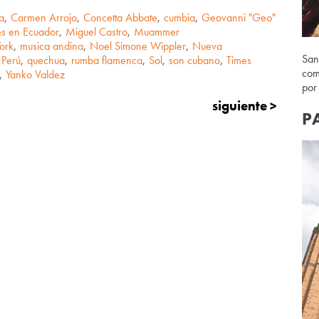
a
,
Carmen Arrojo
,
Concetta Abbate
,
cumbia
,
Geovanni "Geo"
es en Ecuador
,
Miguel Castro
,
Muammer
ork
,
musica andina
,
Noel Simone Wippler
,
Nueva
San
Perú
,
quechua
,
rumba flamenca
,
Sol
,
son cubano
,
Times
com
,
Yanko Valdez
por
siguiente >
P