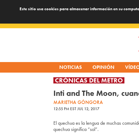
Este sitio usa cookies para almacenar información en su computa
Skip
to
content
NOTICIAS
OPINIÓN
VÍDE
CRÓNICAS DEL METRO
Inti and The Moon, cuan
MARIETHA GÓNGORA
12:55 PM EST JUL 12, 2017
El quechua es la lengua de muchas comunidad
quechua significa “sol”.