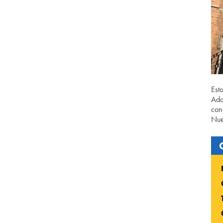
Est
Ada
con
Nue